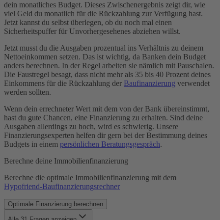
KfW-Förderung
dein monatliches Budget. Dieses Zwischenergebnis zeigt dir, wie
Laufzeit
viel Geld du monatlich für die Rückzahlung zur Verfügung hast.
Maklergebühr
Jetzt kannst du selbst überlegen, ob du noch mal einen
Monatsrate
Sicherheitspuffer für Unvorhergesehenes abziehen willst.
Notar & Beurkundung
Notarkosten
Jetzt musst du die Ausgaben prozentual ins Verhältnis zu deinem
Notwendige Unterlagen
Nettoeinkommen setzen. Das ist wichtig, da Banken dein Budget
Restschuld
anders berechnen. In der Regel arbeiten sie nämlich mit Pauschalen.
SCHUFA
Die Faustregel besagt, dass nicht mehr als 35 bis 40 Prozent deines
Sondertilgung
Einkommens für die Rückzahlung der
Baufinanzierung
verwendet
Tilgung
werden sollten.
Volltilgerdarlehen
Vorfälligkeitsentschädigung
Wenn dein errechneter Wert mit dem von der Bank übereinstimmt,
Zinsbindungsfrist
hast du gute Chancen, eine Finanzierung zu erhalten. Sind deine
Zinszahlungsdarlehen
Ausgaben allerdings zu hoch, wird es schwierig. Unsere
Finanzierungsexperten helfen dir gern bei der Bestimmung deines
Budgets in einem
persönlichen Beratungsgespräch
.
Berechne deine Immobilienfinanzierung
Berechne die optimale Immobilienfinanzierung mit dem
Hypofriend-Baufinanzierungsrechner
Optimale Finanzierung berechnen
Alle 31 Fragen anzeigen