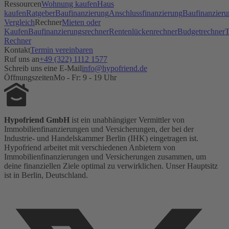
Ressourcen
Wohnung kaufen
Haus
kaufen
Ratgeber
Baufinanzierung
Anschlussfinanzierung
Baufinanzieru
Vergleich
Rechner
Mieten oder
Kaufen
Baufinanzierungsrechner
Rentenlückenrechner
Budgetrechner
T
Rechner
Kontakt
Termin vereinbaren
Ruf uns an
+49 (322) 1112 1577
Schreib uns eine E-Mail
info@hypofriend.de
Öffnungszeiten
Mo - Fr: 9 - 19 Uhr
Hypofriend GmbH
ist ein unabhängiger Vermittler von
Immobilienfinanzierungen und Versicherungen, der bei der
Industrie- und Handelskammer Berlin (IHK) eingetragen ist.
Hypofriend arbeitet mit verschiedenen Anbietern von
Immobilienfinanzierungen und Versicherungen zusammen, um
deine finanziellen Ziele optimal zu verwirklichen. Unser Hauptsitz
ist in Berlin, Deutschland.