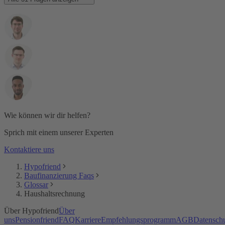
Wie können wir dir helfen?
Sprich mit einem unserer Experten
Kontaktiere uns
Hypofriend
Baufinanzierung Faqs
Glossar
Haushaltsrechnung
Über Hypofriend
Über
uns
Pensionfriend
FAQ
Karriere
Empfehlungsprogramm
AGB
Datensch