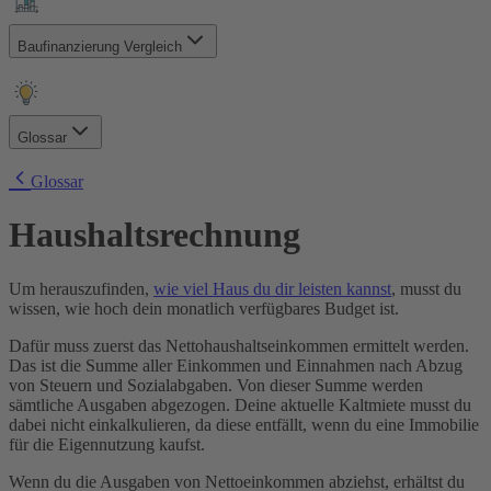
Wie wähle ich die richtige Zinsbindung?
Wie lang dauert die Zusage zu meiner Baufinanzierung?
Wie schnell sollte ich meine Baufinanzierung zurückzahlen?
Kann ich bei mehreren Banken gleichzeitig eine
Kann ich zusätzliche Zahlungen nutzen, um meine
Baufinanzierung Vergleich
Baufinanzierung beantragen?
Baufinanzierung schneller zurückzuzahlen?
Ab wann beginne ich mit der Rückzahlung meines
Kann ich meine Kreditraten steuerlich absetzen?
Immobilienkredites?
Was sollte ich vor dem Abschluss meiner Baufinanzierung
Was passiert, wenn sich mein Neubauprojekt verzögert?
beachten?
Kann ich ohne meinen Partner eine Baufinanzierung
Glossar
Was muss ich wissen, wenn ich plane, mein Haus innerhalb
beantragen?
von zehn Jahren wieder zu verkaufen?
Sollte ich die beweglichen Vermögenswerte in den
Annuitätendarlehen
Was ist die SCHUFA und der SCHUFA-Score?
Glossar
Kaufvertrag aufnehmen?
Anschlussfinanzierung
Wie kann ich meinen SCHUFA-Score verbessern?
Baukindergeld
Wie wirkt sich mein SCHUFA-Score auf meine
Haushaltsrechnung
Bausparvertrag
Baufinanzierung aus?
Bauträger
Beleihungsauslauf
Um herauszufinden,
wie viel Haus du dir leisten kannst
, musst du
Beleihungswert
wissen, wie hoch dein monatlich verfügbares Budget ist.
Bereitstellungszinsen
Forward-Darlehen
Dafür muss zuerst das Nettohaushaltseinkommen ermittelt werden.
Grundbuch
Das ist die Summe aller Einkommen und Einnahmen nach Abzug
Grunderwerbsteuer
von Steuern und Sozialabgaben. Von dieser Summe werden
Grundschuld
sämtliche Ausgaben abgezogen. Deine aktuelle Kaltmiete musst du
Grundsteuer
dabei nicht einkalkulieren, da diese entfällt, wenn du eine Immobilie
Haushaltsrechnung
für die Eigennutzung kaufst.
Immobilienfinanzierung
Kaufnebenkosten
Wenn du die Ausgaben von Nettoeinkommen abziehst, erhältst du