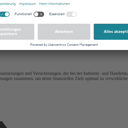
ogramm
AGB
Datenschutzhinweise
Impressum
Presse
Themen
schlussfinanzierung
Baufinanzierung Vergleich
Rechner
Mieten oder
ilgungsrechner
Alle Rechner
nanzierungen und Versicherungen, der bei der Industrie- und Handelska
ngen zusammen, um deine finanziellen Ziele optimal zu verwirklichen.