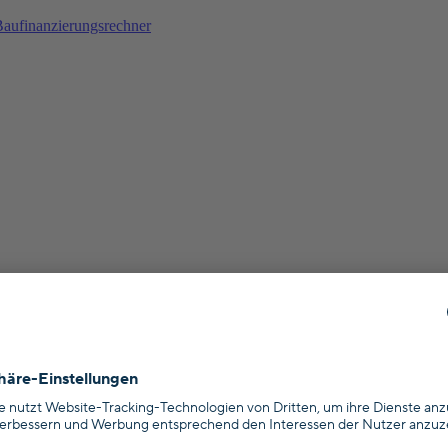
aufinanzierungsrechner
ttlern?
en?
orgeplan?
 Pensionfriend oder die beteiligten Partnerunternehmen insolvent werd