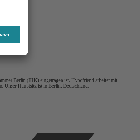
mmer Berlin (IHK) eingetragen ist. Hypofriend arbeitet mit
 Unser Hauptsitz ist in Berlin, Deutschland.