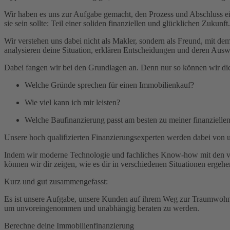
Bereitstellungszinsen
Wir haben es uns zur Aufgabe gemacht, den Prozess und Abschluss ein
Forward-Darlehen
sie sein sollte: Teil einer soliden finanziellen und glücklichen Zukunft.
Grundbuch
Grunderwerbsteuer
Wir verstehen uns dabei nicht als Makler, sondern als Freund, mit dem 
Grundschuld
analysieren deine Situation, erklären Entscheidungen und deren Aus
Grundsteuer
Haushaltsrechnung
Dabei fangen wir bei den Grundlagen an. Denn nur so können wir dich
Immobilienfinanzierung
Kaufnebenkosten
Welche Gründe sprechen für einen Immobilienkauf?
KfW-Förderung
Laufzeit
Wie viel kann ich mir leisten?
Maklergebühr
Monatsrate
Welche Baufinanzierung passt am besten zu meiner finanzielle
Notar & Beurkundung
Unsere hoch qualifizierten Finanzierungsexperten werden dabei von u
Notarkosten
Notwendige Unterlagen
Indem wir moderne Technologie und fachliches Know-how mit den von
Restschuld
können wir dir zeigen, wie es dir in verschiedenen Situationen erge
SCHUFA
Sondertilgung
Kurz und gut zusammengefasst:
Tilgung
Volltilgerdarlehen
Es ist unsere Aufgabe, unsere Kunden auf ihrem Weg zur Traumwohnun
Vorfälligkeitsentschädigung
um unvoreingenommen und unabhängig beraten zu werden.
Zinsbindungsfrist
Zinszahlungsdarlehen
Berechne deine Immobilienfinanzierung