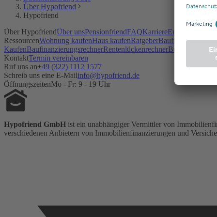
Über Hypofriend
Hypofriend
Über Hypofriend
Über uns
Pensionfriend
FAQ
Karriere
Empfehlungspr
Ressourcen
Wohnung kaufen
Haus kaufen
Ratgeber
Baufinanzierung
An
Kaufen
Baufinanzierungsrechner
Rentenlückenrechner
Budgetrechner
T
Kontakt
Termin vereinbaren
Ruf uns an
+49 (322) 1112 1577
Schreib uns eine E-Mail
info@hypofriend.de
Öffnungszeiten
Mo - Fr: 9 - 19 Uhr
Hypofriend GmbH
ist ein unabhängiger Vermittler von Immobilienfi
verschiedenen Anbietern von Immobilienfinanzierungen und Versicheru