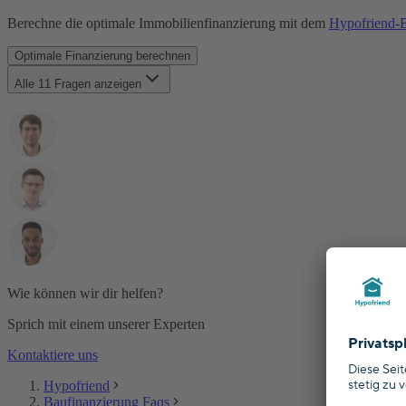
Berechne die optimale Immobilienfinanzierung mit dem
Hypofriend-B
Optimale Finanzierung berechnen
Alle 11 Fragen anzeigen
Wer ist Hypofriend?
Ist Hypofriends Service kostenlos?
Was unterscheidet Hypofriend von anderen Finanzierungsvermi
Wer hat Zugriff auf meine Daten?
Wie werden meine Daten gesichert?
Kann ich meine Daten löschen?
Wie kann ich Hypofriend Freunden und Familie weiterempfehl
Wer sind die Menschen hinter Pensionfriend?
Bietet Pensionfriend eine Empfehlungsprämie an?
Wer ist Pensionfriends Kooperationspartner für den Altersvors
Wie sind meine Investitionen geschützt und was passiert, wenn
Wie können wir dir helfen?
Sprich mit einem unserer Experten
Kontaktiere uns
Hypofriend
Baufinanzierung Faqs