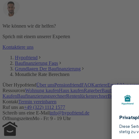
Kann ich meine Kreditraten steuerlich absetzen?
Was sollte ich vor dem Abschluss meiner Baufinanzierung bea
Was muss ich wissen, wenn ich plane, mein Haus innerhalb vo
Was ist die SCHUFA und der SCHUFA-Score?
Wie können wir dir helfen?
Wie kann ich meinen SCHUFA-Score verbessern?
Wie wirkt sich mein SCHUFA-Score auf meine Baufinanzierun
Sprich mit einem unserer Experten
Kontaktiere uns
Hypofriend
Baufinanzierung Faqs
Grundlagen Der Baufinanzierung
Monatliche Rate Berechnen
Über Hypofriend
Über uns
Pensionfriend
FAQ
Karriere
Empfehlungspr
Ressourcen
Wohnung kaufen
Haus kaufen
Ratgeber
Baufinanzierung
An
Kaufen
Baufinanzierungsrechner
Rentenlückenrechner
Budgetrechner
T
Kontakt
Termin vereinbaren
Ruf uns an
+49 (322) 1112 1577
Schreib uns eine E-Mail
info@hypofriend.de
Öffnungszeiten
Mo - Fr: 9 - 19 Uhr