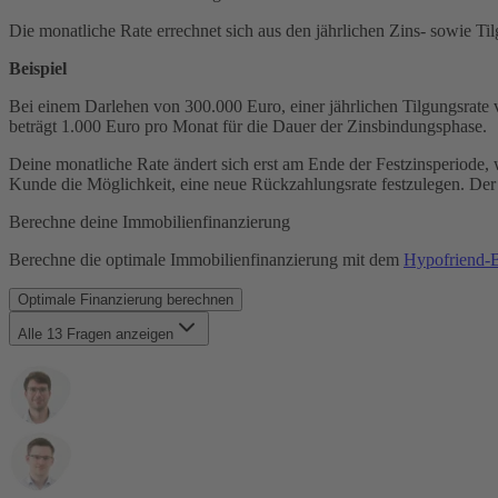
Bereitstellungszinsen
Die monatliche Rate errechnet sich aus den jährlichen Zins- sowie Ti
Forward-Darlehen
Grundbuch
Beispiel
Grunderwerbsteuer
Grundschuld
Bei einem Darlehen von 300.000 Euro, einer jährlichen Tilgungsrate 
Grundsteuer
beträgt 1.000 Euro pro Monat für die Dauer der Zinsbindungsphase.
Haushaltsrechnung
Immobilienfinanzierung
Deine monatliche Rate ändert sich erst am Ende der Festzinsperiode, 
Kaufnebenkosten
Kunde die Möglichkeit, eine neue Rückzahlungsrate festzulegen. Der
KfW-Förderung
Laufzeit
Berechne deine Immobilienfinanzierung
Maklergebühr
Monatsrate
Berechne die optimale Immobilienfinanzierung mit dem
Hypofriend-B
Notar & Beurkundung
Notarkosten
Optimale Finanzierung berechnen
Notwendige Unterlagen
Alle 13 Fragen anzeigen
Restschuld
SCHUFA
Was ist eine Baufinanzierung?
Sondertilgung
Wie kann ich mich für eine Immobilie vorqualifizieren?
Tilgung
Was ist der Beleihungsauslauf und warum ist meine Anzahlung
Volltilgerdarlehen
Wie wird die monatliche Rate berechnet?
Vorfälligkeitsentschädigung
Wie wähle ich die richtige Zinsbindung?
Zinsbindungsfrist
Wie schnell sollte ich meine Baufinanzierung zurückzahlen?
Zinszahlungsdarlehen
Kann ich zusätzliche Zahlungen nutzen, um meine Baufinanzie