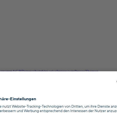
chten?
n zehn Jahren wieder zu verkaufen?
g aus?
ogramm
AGB
Datenschutzhinweise
Impressum
Presse
Themen
schlussfinanzierung
Baufinanzierung Vergleich
Rechner
Mieten oder
ilgungsrechner
Alle Rechner