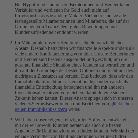
KfW-Förderung
Bei Hypofriend sind unsere Beraterinnen und Berater keine
Laufzeit
Verkäufer und verdienen ihr Geld auch nicht auf
Maklergebühr
Provisionsbasis wie andere Makler. Vielmehr sind sie alle
Monatsrate
festangestellte Mitarbeiterinnen und Mitarbeiter, die auf der
Notar & Beurkundung
Grundlage von Teamzielen, guten Bewertungen und
Notarkosten
Kundenzufriedenheit entlohnt werden.
Notwendige Unterlagen
Restschuld
Im Mittelpunkt unserer Beratung steht ein ganzheitlicher
SCHUFA
Ansatz. Deshalb betrachten wir finanzielle Aspekte anders als
Sondertilgung
viele andere Baufinanzierungsvermittler. Unsere Beraterinnen
Tilgung
und Berater sind bestens ausgebildet und geschult, um die
Volltilgerdarlehen
gesamte finanzielle Situation eines Kunden zu betrachten und
Vorfälligkeitsentschädigung
ihn auf der Grundlage der besten Optionen und nicht nur des
Zinsbindungsfrist
niedrigsten Zinssatzes zu beraten. Das bedeutet, dass wir den
Zinszahlungsdarlehen
Immobilienkauf nicht nur als emotionale, sondern auch als
finanzielle Entscheidung betrachten und ihn mit anderen
Investitionsalternativen vergleichen, damit du eine sichere
Zukunft haben kannst. Dieser Ansatz spiegelt sich in unseren
vielen 5-Sterne-Bewertungen und Berichten von
glücklichen
neuen Immobilienbesitzern
wider.
Wir haben unsere eigene, einzigartige Software entwickelt,
mit der wir sowohl Kunden beraten als auch die besten
Angebote für Baufinanzierungen finden können. Wir sind der
einzige Vermittler von Baufinanzierungen, der gleich drei