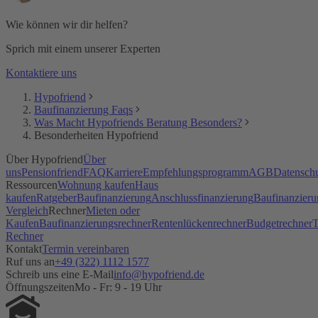
Wie können wir dir helfen?
Sprich mit einem unserer Experten
Kontaktiere uns
Hypofriend
Baufinanzierung Faqs
Was Macht Hypofriends Beratung Besonders?
Besonderheiten Hypofriend
Über Hypofriend
Über
uns
Pensionfriend
FAQ
Karriere
Empfehlungsprogramm
AGB
Datensch
Ressourcen
Wohnung kaufen
Haus
kaufen
Ratgeber
Baufinanzierung
Anschlussfinanzierung
Baufinanzieru
Vergleich
Rechner
Mieten oder
Kaufen
Baufinanzierungsrechner
Rentenlückenrechner
Budgetrechner
T
Rechner
Kontakt
Termin vereinbaren
Ruf uns an
+49 (322) 1112 1577
Schreib uns eine E-Mail
info@hypofriend.de
Öffnungszeiten
Mo - Fr: 9 - 19 Uhr