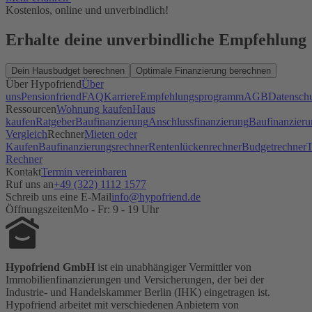
Kostenlos, online und unverbindlich!
Erhalte deine unverbindliche Empfehlung
Dein Hausbudget berechnen
Optimale Finanzierung berechnen
Über Hypofriend
Über
uns
Pensionfriend
FAQ
Karriere
Empfehlungsprogramm
AGB
Datensch
Ressourcen
Wohnung kaufen
Haus
kaufen
Ratgeber
Baufinanzierung
Anschlussfinanzierung
Baufinanzieru
Vergleich
Rechner
Mieten oder
Kaufen
Baufinanzierungsrechner
Rentenlückenrechner
Budgetrechner
T
Rechner
Kontakt
Termin vereinbaren
Ruf uns an
+49 (322) 1112 1577
Schreib uns eine E-Mail
info@hypofriend.de
Öffnungszeiten
Mo - Fr: 9 - 19 Uhr
Hypofriend GmbH
ist ein unabhängiger Vermittler von
Immobilienfinanzierungen und Versicherungen, der bei der
Industrie- und Handelskammer Berlin (IHK) eingetragen ist.
Hypofriend arbeitet mit verschiedenen Anbietern von