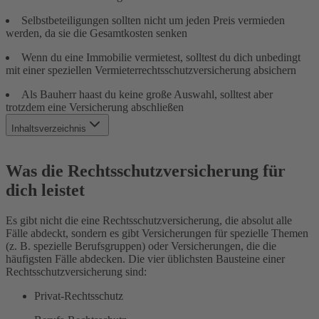
Selbstbeteiligungen sollten nicht um jeden Preis vermieden
werden, da sie die Gesamtkosten senken
Wenn du eine Immobilie vermietest, solltest du dich unbedingt
mit einer speziellen Vermieterrechtsschutzversicherung absichern
Als Bauherr haast du keine große Auswahl, solltest aber
trotzdem eine Versicherung abschließen
Inhaltsverzeichnis
Was die Rechtsschutzversicherung für dich leistet
Was bedeutet die Selbstbeteiligung im
Was die Rechtsschutzversicherung für
Rechtsschutzversicherungsvertrag?
dich leistet
Unsere Empfehlung für die private Rechtsschutzversicherung
Vermieterschutz: Unterstützung bei Mietrückständen,
Mietnomaden und mehr
Es gibt nicht die eine Rechtsschutzversicherung, die absolut alle
Bauherrenversicherung: Schützt dich, wenn du ein Haus
Fälle abdeckt, sondern es gibt Versicherungen für spezielle Themen
kaufst oder baust
(z. B. spezielle Berufsgruppen) oder Versicherungen, die die
häufigsten Fälle abdecken. Die vier üblichsten Bausteine einer
Rechtsschutzversicherung sind:
Privat-Rechtsschutz