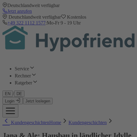
Deutschlandweit verfügbar
Jetzt anrufen
Deutschlandweit verfügbar
Kostenlos
+49 322 1112 1577
:
Mo-Fr 9 - 19 Uhr
Service
Rechner
Ratgeber
/
EN
DE
Login
Jetzt loslegen
Kundengeschichten
Home
Kundengeschichten
Jana & Ale: Hausbau in ländlicher Idylle