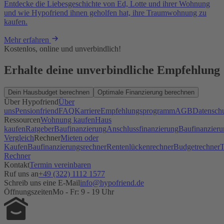
Entdecke die Liebesgeschichte von Ed, Lotte und ihrer Wohnung
und wie Hypofriend ihnen geholfen hat, ihre Traumwohnung zu
kaufen.
Mehr erfahren
Kostenlos, online und unverbindlich!
Erhalte deine unverbindliche Empfehlung
Dein Hausbudget berechnen
Optimale Finanzierung berechnen
Über Hypofriend
Über
uns
Pensionfriend
FAQ
Karriere
Empfehlungsprogramm
AGB
Datensch
Ressourcen
Wohnung kaufen
Haus
kaufen
Ratgeber
Baufinanzierung
Anschlussfinanzierung
Baufinanzieru
Vergleich
Rechner
Mieten oder
Kaufen
Baufinanzierungsrechner
Rentenlückenrechner
Budgetrechner
T
Rechner
Kontakt
Termin vereinbaren
Ruf uns an
+49 (322) 1112 1577
Schreib uns eine E-Mail
info@hypofriend.de
Öffnungszeiten
Mo - Fr: 9 - 19 Uhr