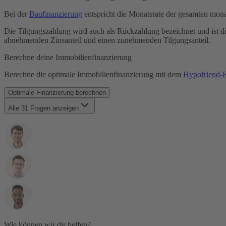
Bereitstellungszinsen
Bei der
Baufinanzierung
entspricht die Monatsrate der gesamten mona
Forward-Darlehen
Grundbuch
Die Tilgungszahlung wird auch als Rückzahlung bezeichnet und ist di
Grunderwerbsteuer
abnehmenden Zinsanteil und einen zunehmenden Tilgungsanteil.
Grundschuld
Grundsteuer
Berechne deine Immobilienfinanzierung
Haushaltsrechnung
Immobilienfinanzierung
Berechne die optimale Immobilienfinanzierung mit dem
Hypofriend-B
Kaufnebenkosten
KfW-Förderung
Optimale Finanzierung berechnen
Laufzeit
Maklergebühr
Alle 31 Fragen anzeigen
Monatsrate
Notar & Beurkundung
Notarkosten
Notwendige Unterlagen
Restschuld
SCHUFA
Sondertilgung
Tilgung
Volltilgerdarlehen
Vorfälligkeitsentschädigung
Zinsbindungsfrist
Zinszahlungsdarlehen
Wie können wir dir helfen?