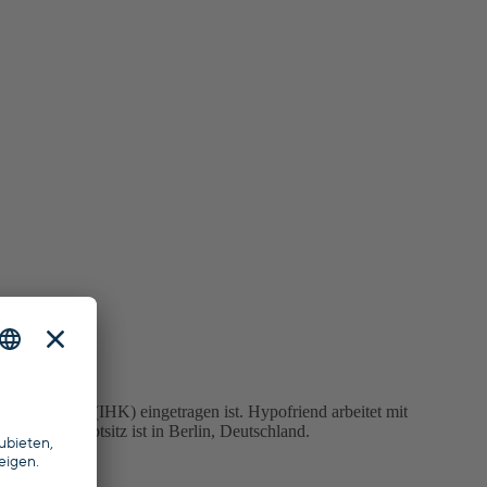
mmer Berlin (IHK) eingetragen ist. Hypofriend arbeitet mit
 Unser Hauptsitz ist in Berlin, Deutschland.