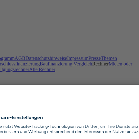
ogramm
AGB
Datenschutzhinweise
Impressum
Presse
Themen
schlussfinanzierung
Baufinanzierung Vergleich
Rechner
Mieten oder
ilgungsrechner
Alle Rechner
nanzierungen und Versicherungen, der bei der Industrie- und Handelska
ngen zusammen, um deine finanziellen Ziele optimal zu verwirklichen.