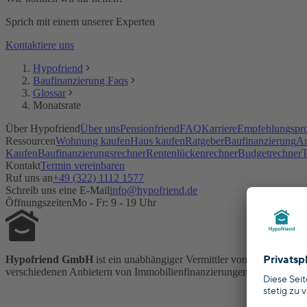
Sprich mit einem unserer Experten
Kontaktiere uns
Hypofriend
Baufinanzierung Faqs
Glossar
Monatsrate
Über Hypofriend
Über uns
Pensionfriend
FAQ
Karriere
Empfehlungspr
Ressourcen
Wohnung kaufen
Haus kaufen
Ratgeber
Baufinanzierung
An
Kaufen
Baufinanzierungsrechner
Rentenlückenrechner
Budgetrechner
T
Kontakt
Termin vereinbaren
Ruf uns an
+49 (322) 1112 1577
Schreib uns eine E-Mail
info@hypofriend.de
Öffnungszeiten
Mo - Fr: 9 - 19 Uhr
Hypofriend GmbH
ist ein unabhängiger Vermittler von Immobilienfi
verschiedenen Anbietern von Immobilienfinanzierungen und Versicheru