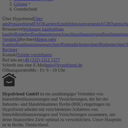
Glossar
Grundschuld
Über Hypofriend
Über
uns
Pensionfriend
FAQ
Karriere
Empfehlungsprogramm
AGB
Datensch
Ressourcen
Wohnung kaufen
Haus
kaufen
Ratgeber
Baufinanzierung
Anschlussfinanzierung
Baufinanzieru
Vergleich
Rechner
Mieten oder
Kaufen
Baufinanzierungsrechner
Rentenlückenrechner
Budgetrechner
T
Rechner
Kontakt
Termin vereinbaren
Ruf uns an
+49 (322) 1112 1577
Schreib uns eine E-Mail
info@hypofriend.de
Öffnungszeiten
Mo - Fr: 9 - 19 Uhr
Hypofriend GmbH
ist ein unabhängiger Vermittler von
Immobilienfinanzierungen und Versicherungen, der bei der
Industrie- und Handelskammer Berlin (IHK) eingetragen ist.
Hypofriend arbeitet mit verschiedenen Anbietern von
Immobilienfinanzierungen und Versicherungen zusammen, um
deine finanziellen Ziele optimal zu verwirklichen. Unser Hauptsitz
ist in Berlin, Deutschland.