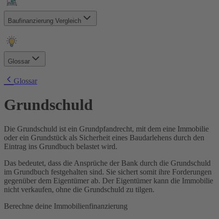
Wie wähle ich die richtige Zinsbindung?
Wie lang dauert die Zusage zu meiner Baufinanzierung?
Wie schnell sollte ich meine Baufinanzierung zurückzahlen?
Kann ich bei mehreren Banken gleichzeitig eine
Kann ich zusätzliche Zahlungen nutzen, um meine
Baufinanzierung Vergleich
Baufinanzierung beantragen?
Baufinanzierung schneller zurückzuzahlen?
Ab wann beginne ich mit der Rückzahlung meines
Kann ich meine Kreditraten steuerlich absetzen?
Immobilienkredites?
Was sollte ich vor dem Abschluss meiner Baufinanzierung
Was passiert, wenn sich mein Neubauprojekt verzögert?
beachten?
Kann ich ohne meinen Partner eine Baufinanzierung
Glossar
Was muss ich wissen, wenn ich plane, mein Haus innerhalb
beantragen?
von zehn Jahren wieder zu verkaufen?
Sollte ich die beweglichen Vermögenswerte in den
Annuitätendarlehen
Was ist die SCHUFA und der SCHUFA-Score?
Glossar
Kaufvertrag aufnehmen?
Anschlussfinanzierung
Wie kann ich meinen SCHUFA-Score verbessern?
Baukindergeld
Wie wirkt sich mein SCHUFA-Score auf meine
Grundschuld
Bausparvertrag
Baufinanzierung aus?
Bauträger
Beleihungsauslauf
Die Grundschuld ist ein Grundpfandrecht, mit dem eine Immobilie
Beleihungswert
oder ein Grundstück als Sicherheit eines Baudarlehens durch den
Bereitstellungszinsen
Eintrag ins Grundbuch belastet wird.
Forward-Darlehen
Grundbuch
Das bedeutet, dass die Ansprüche der Bank durch die Grundschuld
Grunderwerbsteuer
im Grundbuch festgehalten sind. Sie sichert somit ihre Forderungen
Grundschuld
gegenüber dem Eigentümer ab. Der Eigentümer kann die Immobilie
Grundsteuer
nicht verkaufen, ohne die Grundschuld zu tilgen.
Haushaltsrechnung
Immobilienfinanzierung
Berechne deine Immobilienfinanzierung
Kaufnebenkosten