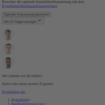
KfW-Förderung
Berechne die optimale Immobilienfinanzierung mit dem
Laufzeit
Hypofriend-Baufinanzierungsrechner
Maklergebühr
Monatsrate
Optimale Finanzierung berechnen
Notar & Beurkundung
Notarkosten
Alle 31 Fragen anzeigen
Notwendige Unterlagen
Restschuld
SCHUFA
Sondertilgung
Tilgung
Volltilgerdarlehen
Vorfälligkeitsentschädigung
Zinsbindungsfrist
Zinszahlungsdarlehen
Wie können wir dir helfen?
Sprich mit einem unserer Experten
Kontaktiere uns
Hypofriend
Baufinanzierung Faqs