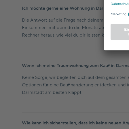
Ich möchte gerne eine Wohnung in Darmstadt kaufen
Die Antwort auf die Frage nach deinem Budget für
Einkommen, mit dem du die Monatsrate zahlst und 
Rechner heraus,
wie viel du dir leisten kannst
.
Wenn ich meine Traumwohnung zum Kauf in Darmst
Keine Sorge, wir begleiten dich auf dem gesamten 
Optionen für eine Baufinanzierung entdecken
und i
Darmstadt am besten klappt.
Wie kann ich sicherstellen, dass ich keine neuen