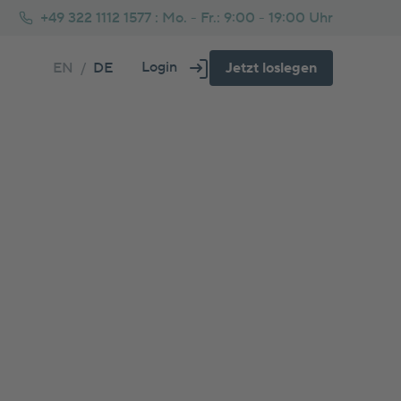
+49 322 1112 1577 :
Mo. - Fr.: 9:00 - 19:00 Uhr
Login
EN
/
DE
Jetzt loslegen
Über uns
Fs oder Immobilie Rechner
tarprozess beim Immobilienkauf
Häufig gestellte Fragen
Glossar
genheim oder Kapitalanlage Rechner
usbau Tipps
ankenversicherung für Selbstständige