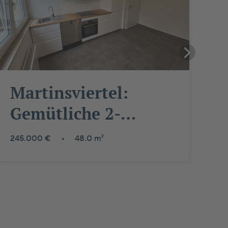
Martinsviertel:
Gemütliche 2-
Zimmer-Wohnung +
245.000 €
•
48.0 m²
10,5 m²
Mansardenzimmer
im DG