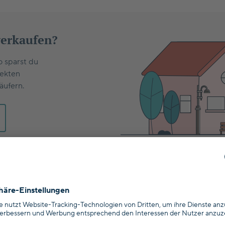
verkaufen?
o sparst du
rekten
äufern.
stadt : Wie Hypofriend dich