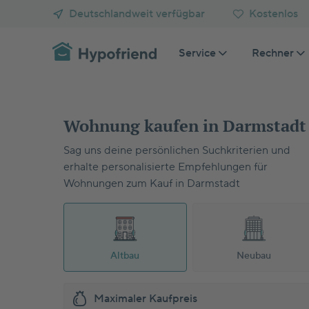
Deutschlandweit verfügbar
Kostenlos
Service
Rechner
Rechner
Ratgeber
Alle anzeigen
Alle anzeigen
Baufinanzierung
Berater 
Anschlussfinanzierung
Bauzinse
Wohnung kaufen in Darmstadt
Vergleiche
Hauskauf Grundlagen
Wohnung kaufen
Baufinan
Haus kaufen
Ganzheit
Sag uns deine persönlichen Suchkriterien und
Kaufbegleitung
erhalte personalisierte Empfehlungen für
Altersvorsorge
Finanzierungsgrundlagen
Wohnungen zum Kauf in Darmstadt
Finanzierung planen
Erweiterte Fortgeschritten
Altbau
Neubau
Immobilie als Kapitalanlage
Immobiliensuche
Steuern
Kundengeschichten