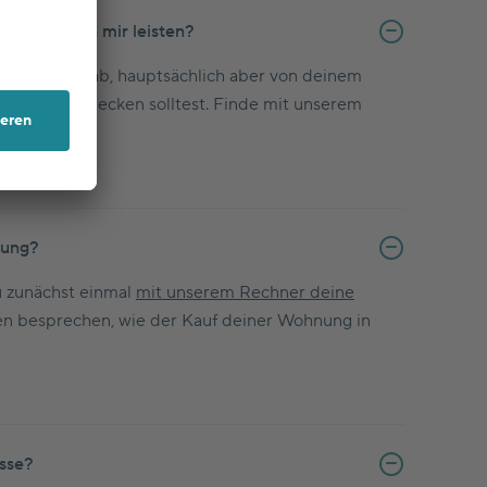
ng kann ich mir leisten?
n Faktoren ab, hauptsächlich aber von deinem
nkosten
abdecken solltest. Finde mit unserem
rung?
u zunächst einmal
mit unserem Rechner deine
en besprechen, wie der Kauf deiner Wohnung in
asse?