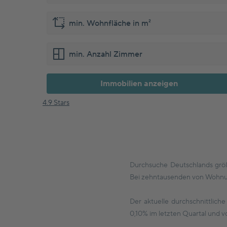
Marktnews
Versicherung
Immobilien anzeigen
4.9 Stars
Durchsuche Deutschlands grö
Bei zehntausenden von Wohnun
Der aktuelle durchschnittlich
0,10% im letzten Quartal und v