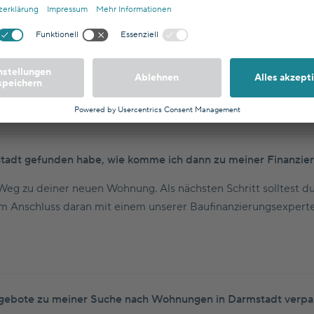
, bin mir aber beim Budget nicht ganz sicher. Wie viel Wohnu
 den Kauf einer Wohnung in Darmstadt hängt von verschiedene
von deinem Eigenkapital, mit dem du zumindest die
Kaufnebe
adt gefunden habe, wie komme ich dann zu meiner Finanzie
Weg zu deiner neuen Wohnung. Als nächsten Schritt solltest d
m Anschluss daran mit einem unserer Baufinanzierungsexpert
 Angebote zu meiner Suche nach Wohnungen in Darmstadt verp