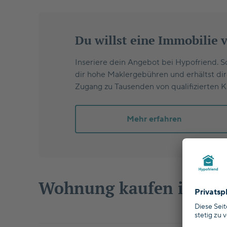
Du willst eine Immobilie 
Inseriere dein Angebot bei Hypofriend. S
dir hohe Maklergebühren und erhältst di
Zugang zu Tausenden von qualifizierten K
Mehr erfahren
Wohnung kaufen in Darm