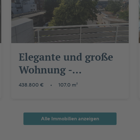
Elegante und große
Wohnung -
Dachgeschoss - mit
438.800 €
•
107.0 m²
viel Platz
Alle Immobilien anzeigen