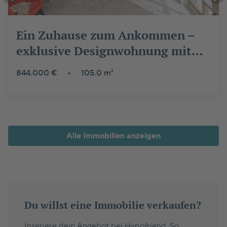
Ein Zuhause zum Ankommen –
exklusive Designwohnung mit
Wohlfühlcharakter am Burgberg
844.000 €
•
105.0 m²
Alle Immobilien anzeigen
Du willst eine Immobilie verkaufen?
Inseriere dein Angebot bei Hypofriend. So