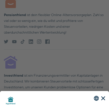
Pensionfriend
ist dein flexibler Online-Altersvorsorgeplan. Zahl so
viel oder so wenig ein, wie du willst und profitiere von
Steuervorteilen, niedrigen Kosten und einer
überdurchschnittlichen Wertentwicklung!
Investfriend
ist ein Finanzierungsvermittler von Kapitalanlagen in
Deutschland. Wir kombinieren Steuervorteile mit schlüsselfertigen
Investitionen, um unseren Kunden problemlose Optionen für eine
finanziell solide Zukunft zu bieten.