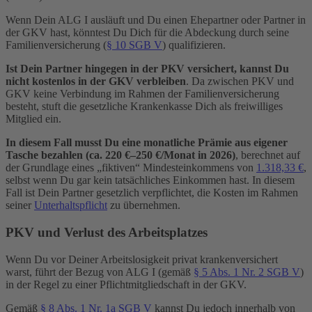
Wenn Dein ALG I ausläuft und Du einen Ehepartner oder Partner in
der GKV hast, könntest Du Dich für die Abdeckung durch seine
Familienversicherung (
§ 10 SGB V
) qualifizieren.
Ist Dein Partner hingegen in der PKV versichert, kannst Du
nicht kostenlos in der GKV verbleiben
. Da zwischen PKV und
GKV keine Verbindung im Rahmen der Familienversicherung
besteht, stuft die gesetzliche Krankenkasse Dich als freiwilliges
Mitglied ein.
In diesem Fall musst Du eine monatliche Prämie aus eigener
Tasche bezahlen (ca. 220 €–250 €/Monat in 2026)
, berechnet auf
der Grundlage eines „fiktiven“ Mindesteinkommens von
1.318,33 €
,
selbst wenn Du gar kein tatsächliches Einkommen hast. In diesem
Fall ist Dein Partner gesetzlich verpflichtet, die Kosten im Rahmen
seiner
Unterhaltspflicht
zu übernehmen.
PKV und Verlust des Arbeitsplatzes
Wenn Du vor Deiner Arbeitslosigkeit privat krankenversichert
warst, führt der Bezug von ALG I (gemäß
§ 5 Abs. 1 Nr. 2 SGB V
)
in der Regel zu einer Pflichtmitgliedschaft in der GKV.
Gemäß
§ 8 Abs. 1 Nr. 1a SGB V
kannst Du jedoch innerhalb von