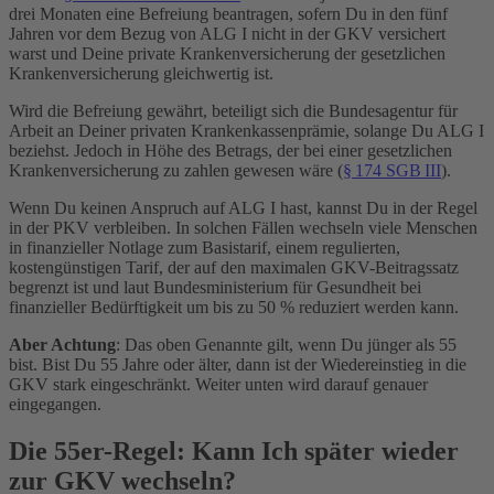
drei Monaten eine Befreiung beantragen, sofern Du in den fünf
Jahren vor dem Bezug von ALG I nicht in der GKV versichert
warst und Deine private Krankenversicherung der gesetzlichen
Krankenversicherung gleichwertig ist.
Wird die Befreiung gewährt, beteiligt sich die Bundesagentur für
Arbeit an Deiner privaten Krankenkassenprämie, solange Du ALG I
beziehst. Jedoch in Höhe des Betrags, der bei einer gesetzlichen
Krankenversicherung zu zahlen gewesen wäre (
§ 174 SGB III
).
Wenn Du keinen Anspruch auf ALG I hast, kannst Du in der Regel
in der PKV verbleiben. In solchen Fällen wechseln viele Menschen
in finanzieller Notlage zum Basistarif, einem regulierten,
kostengünstigen Tarif, der auf den maximalen GKV-Beitragssatz
begrenzt ist und laut Bundesministerium für Gesundheit bei
finanzieller Bedürftigkeit um bis zu 50 % reduziert werden kann.
Aber Achtung
: Das oben Genannte gilt, wenn Du jünger als 55
bist. Bist Du 55 Jahre oder älter, dann ist der Wiedereinstieg in die
GKV stark eingeschränkt. Weiter unten wird darauf genauer
eingegangen.
Die 55er-Regel: Kann Ich später wieder
zur GKV wechseln?