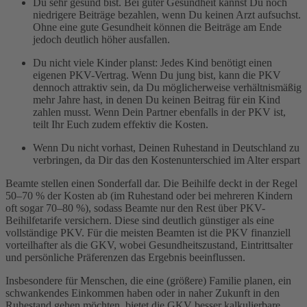
Du sehr gesund bist. Bei guter Gesundheit kannst Du noch
niedrigere Beiträge bezahlen, wenn Du keinen Arzt aufsuchst.
Ohne eine gute Gesundheit können die Beiträge am Ende
jedoch deutlich höher ausfallen.
Du nicht viele Kinder planst: Jedes Kind benötigt einen
eigenen PKV-Vertrag. Wenn Du jung bist, kann die PKV
dennoch attraktiv sein, da Du möglicherweise verhältnismäßig
mehr Jahre hast, in denen Du keinen Beitrag für ein Kind
zahlen musst. Wenn Dein Partner ebenfalls in der PKV ist,
teilt Ihr Euch zudem effektiv die Kosten.
Wenn Du nicht vorhast, Deinen Ruhestand in Deutschland zu
verbringen, da Dir das den Kostenunterschied im Alter erspart
Beamte stellen einen Sonderfall dar. Die Beihilfe deckt in der Regel
50–70 % der Kosten ab (im Ruhestand oder bei mehreren Kindern
oft sogar 70–80 %), sodass Beamte nur den Rest über PKV-
Beihilfetarife versichern. Diese sind deutlich günstiger als eine
vollständige PKV. Für die meisten Beamten ist die PKV finanziell
vorteilhafter als die GKV, wobei Gesundheitszustand, Eintrittsalter
und persönliche Präferenzen das Ergebnis beeinflussen.
Insbesondere für Menschen, die eine (größere) Familie planen, ein
schwankendes Einkommen haben oder in naher Zukunft in den
Ruhestand gehen möchten, bietet die GKV besser kalkulierbare