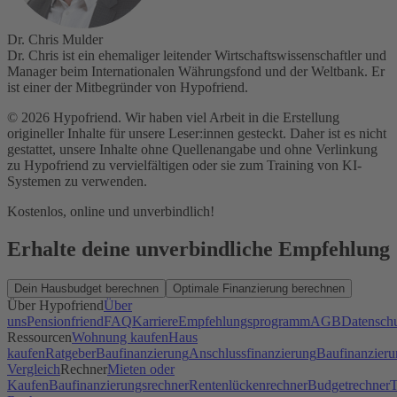
Dr. Chris Mulder
Dr. Chris ist ein ehemaliger leitender Wirtschaftswissenschaftler und
Manager beim Internationalen Währungsfond und der Weltbank. Er
ist einer der Mitbegründer von Hypofriend.
© 2026 Hypofriend. Wir haben viel Arbeit in die Erstellung
origineller Inhalte für unsere Leser:innen gesteckt. Daher ist es nicht
gestattet, unsere Inhalte ohne Quellenangabe und ohne Verlinkung
zu Hypofriend zu vervielfältigen oder sie zum Training von KI-
Systemen zu verwenden.
Kostenlos, online und unverbindlich!
Erhalte deine unverbindliche Empfehlung
Dein Hausbudget berechnen
Optimale Finanzierung berechnen
Über Hypofriend
Über
uns
Pensionfriend
FAQ
Karriere
Empfehlungsprogramm
AGB
Datensch
Ressourcen
Wohnung kaufen
Haus
kaufen
Ratgeber
Baufinanzierung
Anschlussfinanzierung
Baufinanzieru
Vergleich
Rechner
Mieten oder
Kaufen
Baufinanzierungsrechner
Rentenlückenrechner
Budgetrechner
T