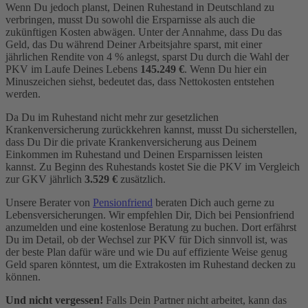
Wenn Du jedoch planst, Deinen Ruhestand in Deutschland zu
verbringen, musst Du sowohl die Ersparnisse als auch die
zukünftigen Kosten abwägen. Unter der Annahme, dass Du das
Geld, das Du während Deiner Arbeitsjahre sparst, mit einer
jährlichen Rendite von 4 % anlegst, sparst Du durch die Wahl der
PKV im Laufe Deines Lebens
145.249 €
. Wenn Du hier ein
Minuszeichen siehst, bedeutet das, dass Nettokosten entstehen
werden.
Da Du im Ruhestand nicht mehr zur gesetzlichen
Krankenversicherung zurückkehren kannst, musst Du sicherstellen,
dass Du Dir die private Krankenversicherung aus Deinem
Einkommen im Ruhestand und Deinen Ersparnissen leisten
kannst. Zu Beginn des Ruhestands kostet Sie die PKV im Vergleich
zur GKV jährlich
3.529 €
zusätzlich.
Unsere Berater von
Pensionfriend
beraten Dich auch gerne zu
Lebensversicherungen. Wir empfehlen Dir, Dich bei Pensionfriend
anzumelden und eine kostenlose Beratung zu buchen. Dort erfährst
Du im Detail, ob der Wechsel zur PKV für Dich sinnvoll ist, was
der beste Plan dafür wäre und wie Du auf effiziente Weise genug
Geld sparen könntest, um die Extrakosten im Ruhestand decken zu
können.
Und nicht vergessen!
Falls Dein Partner nicht arbeitet, kann das