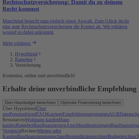
Rechtsschutzversicherung: Damit du zu deinem
Recht kommst
Manchmal braucht man einfach einen Anwalt. Zum Glück deckt
eine gute Rechtsschutzversicherung die Kosten ab. Wir erklären,
worauf es dabei ankommt.
Mehr erfahren
Hypofriend
Ratgeber
Versicherung
Kostenlos, online und unverbindlich!
Erhalte deine unverbindliche Empfehlung
Dein Hausbudget berechnen
Optimale Finanzierung berechnen
Über Hypofriend
Über
uns
Pensionfriend
FAQ
Karriere
Empfehlungsprogramm
AGB
Datensch
Ressourcen
Wohnung kaufen
Haus
kaufen
Ratgeber
Baufinanzierung
Anschlussfinanzierung
Baufinanzieru
Vergleich
Rechner
Mieten oder
Kaufen
Baufinanzierungsrechner
Rentenlückenrechner
Budgetrechner
T