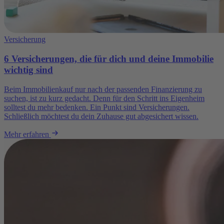
Versicherung
6 Versicherungen, die für dich und deine Immobilie
wichtig sind
Beim Immobilienkauf nur nach der passenden Finanzierung zu
suchen, ist zu kurz gedacht. Denn für den Schritt ins Eigenheim
solltest du mehr bedenken. Ein Punkt sind Versicherungen.
Schließlich möchtest du dein Zuhause gut abgesichert wissen.
Mehr erfahren