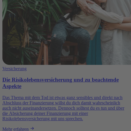
Versicherung
Die Risikolebensversicherung und zu beachtende
Aspekte
Das Thema mit dem Tod ist etwas ganz sensibles und direkt nach
Abschluss der Finanzierung willst du dich damit wahrscheinlich
auch nicht auseinandersetzen. Dennoch solltest du es tun und über
die Absicherung deiner Finanzierung mit einer
Risikolebensversicherung mit uns sprechen.
Mehr erfahren