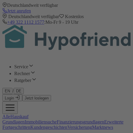
Deutschlandweit verfügbar
Jetzt anrufen
Deutschlandweit verfügbar
Kostenlos
+49 322 1112 1577
:
Mo-Fr 9 - 19 Uhr
Service
Rechner
Ratgeber
/
EN
DE
Login
Jetzt loslegen
Alle
Hauskauf
Grundlagen
Immobiliensuche
Finanzierungsgrundlagen
Erweiterte
Fortgeschritten
Kundengeschichten
Versicherung
Marktnews