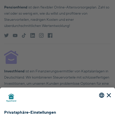
Pensionfriend
ist dein flexibler Online-Altersvorsorgeplan. Zahl so
viel oder so wenig ein, wie du willst und profitiere von
Steuervorteilen, niedrigen Kosten und einer
überdurchschnittlichen Wertentwicklung!
Investfriend
ist ein Finanzierungsvermittler von Kapitalanlagen in
Deutschland. Wir kombinieren Steuervorteile mit schlüsselfertigen
Investitionen, um unseren Kunden problemlose Optionen für eine
finanziell solide Zukunft zu bieten.
© Hypofriend GmbH 2026