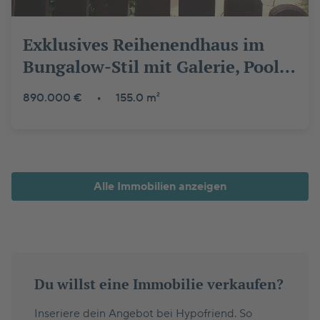
Exklusives Reihenendhaus im
Bungalow-Stil mit Galerie, Pool
und traumhaften Garten
890.000 €
•
155.0 m²
Alle Immobilien anzeigen
Du willst eine Immobilie verkaufen?
Inseriere dein Angebot bei Hypofriend. So