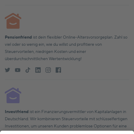
Pensionfriend
ist dein flexibler Online-Altersvorsorgeplan. Zahl so
viel oder so wenig ein, wie du willst und profitiere von
Steuervorteilen, niedrigen Kosten und einer
überdurchschnittlichen Wertentwicklung!
Investfriend
ist ein Finanzierungsvermittler von Kapitalanlagen in
Deutschland. Wir kombinieren Steuervorteile mit schlüsselfertigen
Investitionen, um unseren Kunden problemlose Optionen für eine
finanziell solide Zukunft zu bieten.