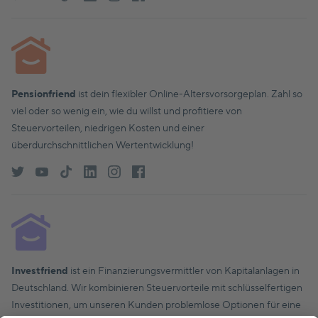
Pensionfriend
ist dein flexibler Online-Altersvorsorgeplan. Zahl so
viel oder so wenig ein, wie du willst und profitiere von
Steuervorteilen, niedrigen Kosten und einer
überdurchschnittlichen Wertentwicklung!
Investfriend
ist ein Finanzierungsvermittler von Kapitalanlagen in
Deutschland. Wir kombinieren Steuervorteile mit schlüsselfertigen
Investitionen, um unseren Kunden problemlose Optionen für eine