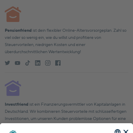
Pensionfriend
ist dein flexibler Online-Altersvorsorgeplan. Zahl so
viel oder so wenig ein, wie du willst und profitiere von
Steuervorteilen, niedrigen Kosten und einer
überdurchschnittlichen Wertentwicklung!
Investfriend
ist ein Finanzierungsvermittler von Kapitalanlagen in
Deutschland. Wir kombinieren Steuervorteile mit schlüsselfertigen
Investitionen, um unseren Kunden problemlose Optionen für eine
finanziell solide Zukunft zu bieten.