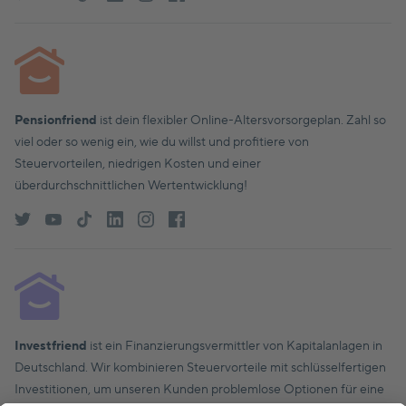
Pensionfriend
ist dein flexibler Online-Altersvorsorgeplan. Zahl so
viel oder so wenig ein, wie du willst und profitiere von
Steuervorteilen, niedrigen Kosten und einer
überdurchschnittlichen Wertentwicklung!
Investfriend
ist ein Finanzierungsvermittler von Kapitalanlagen in
Deutschland. Wir kombinieren Steuervorteile mit schlüsselfertigen
Investitionen, um unseren Kunden problemlose Optionen für eine