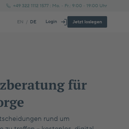
+49 322 1112 1577 :
Mo. - Fr.: 9:00 - 19:00 Uhr
Login
EN
/
DE
Jetzt loslegen
Über uns
Fs oder Immobilie Rechner
tarprozess beim Immobilienkauf
Häufig gestellte Fragen
Glossar
genheim oder Kapitalanlage Rechner
usbau Tipps
ankenversicherung für Selbstständige
zberatung für
orge
 Entscheidungen rund um
zu treffen – kostenlos, digital