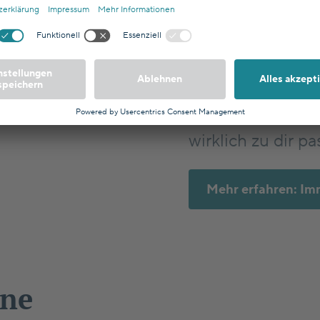
Tübingen als Kap
deiner Altersvor
Investfriend ber
Rentenlücke, prü
Steuern und zeig
wirklich zu dir pa
Mehr erfahren: Imm
ine