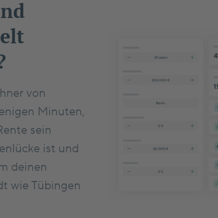
und
elt
?
hner von
wenigen Minuten,
Rente sein
enlücke ist und
 um deinen
dt wie Tübingen