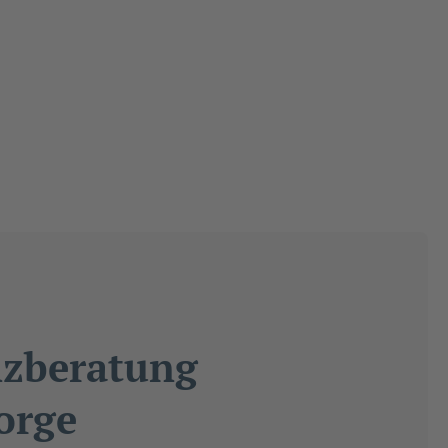
nzberatung
orge