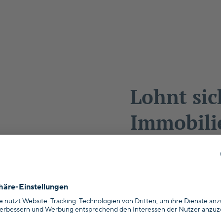
Lohnt sic
Immobili
als Kapit
Altersvor
Du fragst dich, 