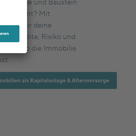
italanlage und Baustein
sorge lohnt? Mit
echnen wir deine
fen Rendite, Risiko und
en dir, ob die Immobilie
sst.
obilien als Kapitalanlage & Altersvorsorge