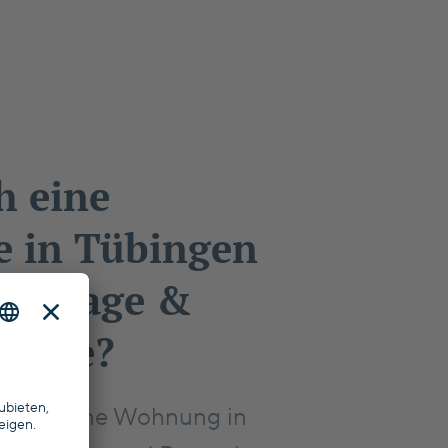
h eine
e in Tübingen
alanlage &
sorge?
ob sich eine Wohnung in