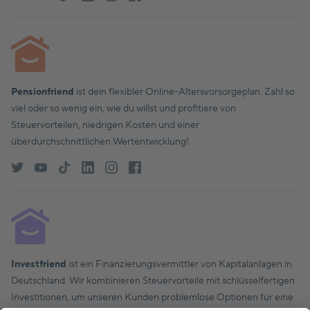
Pensionfriend
ist dein flexibler Online-Altersvorsorgeplan. Zahl so
viel oder so wenig ein, wie du willst und profitiere von
Steuervorteilen, niedrigen Kosten und einer
überdurchschnittlichen Wertentwicklung!
Investfriend
ist ein Finanzierungsvermittler von Kapitalanlagen in
Deutschland. Wir kombinieren Steuervorteile mit schlüsselfertigen
Investitionen, um unseren Kunden problemlose Optionen für eine