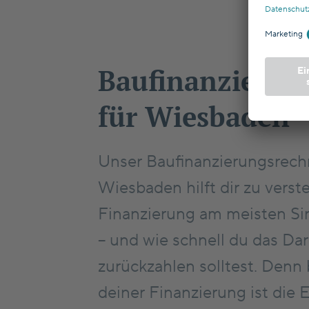
Baufinanzierun
für Wiesbaden
Unser Baufinanzierungsrechn
Wiesbaden hilft dir zu verst
Finanzierung am meisten Si
– und wie schnell du das Da
zurückzahlen solltest. Denn
deiner Finanzierung ist die 