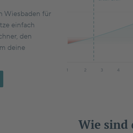
n Wiesbaden für
ze einfach
chner, den
um deine
Wie sind 