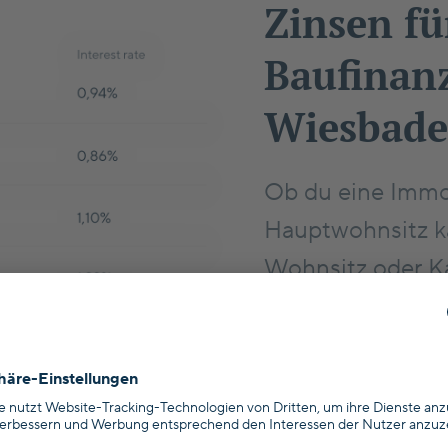
Zinsen fü
Baufinan
Wiesbad
Ob du eine Immob
Hauptwohnsitz ka
Wohnsitz oder Ka
Bundesland in De
eigenen Nebenko
Zum Zinsrechner