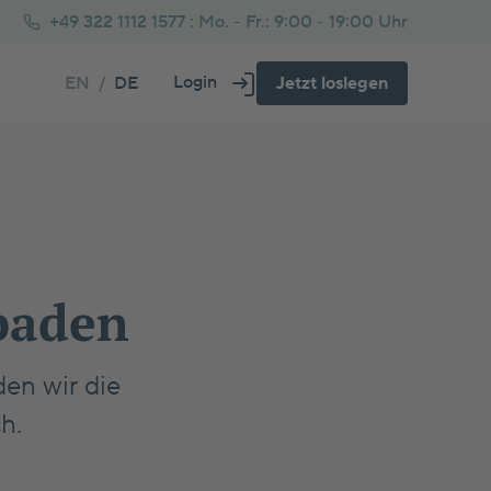
+49 322 1112 1577 :
Mo. - Fr.: 9:00 - 19:00 Uhr
Login
EN
/
DE
Jetzt loslegen
Über uns
Fs oder Immobilie Rechner
tarprozess beim Immobilienkauf
Häufig gestellte Fragen
Glossar
genheim oder Kapitalanlage Rechner
usbau Tipps
ankenversicherung für Selbstständige
baden
den wir die
h.