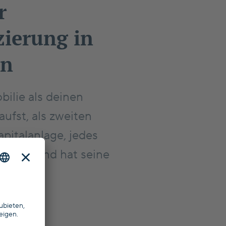
r
zierung in
en
ilie als deinen
ufst, als zweiten
pitalanlage, jedes
utschland hat seine
sten.