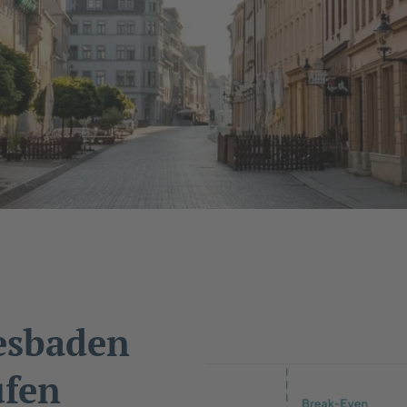
iesbaden
ufen