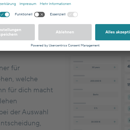
gsrechner
er für
ehen, welche
nn für dich macht
rlehen
 bei der Auswahl
Entscheidung,