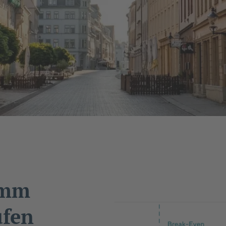
amm
ufen