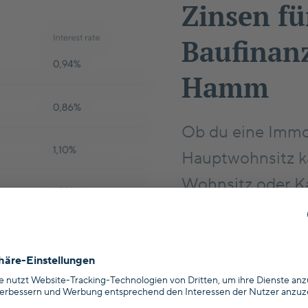
Zinsen fü
Baufinan
Hamm
Ob du eine Immob
Hauptwohnsitz ka
Wohnsitz oder Ka
Bundesland in De
eigenen Nebenko
Zum Zinsrechner