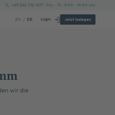
+49 322 1112 1577 :
Mo. - Fr.: 9:00 - 19:00 Uhr
Login
EN
/
DE
Jetzt loslegen
Über uns
Fs oder Immobilie Rechner
tarprozess beim Immobilienkauf
Häufig gestellte Fragen
Glossar
genheim oder Kapitalanlage Rechner
usbau Tipps
ankenversicherung für Selbstständige
amm
den wir die