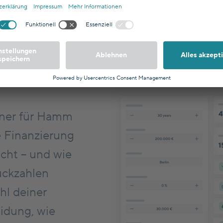
gsrechner
hner für Hamm
he Finanzierung
cht – und wie
ückzahlen
hl deiner
eidung, wie