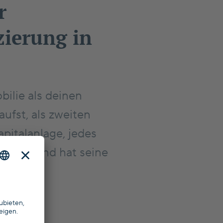
r
zierung in
ilie als deinen
ufst, als zweiten
pitalanlage, jedes
utschland hat seine
sten.