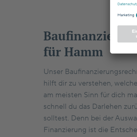
Baufinanzierun
für Hamm
Unser Baufinanzierungsrec
hilft dir zu verstehen, welc
am meisten Sinn für dich ma
schnell du das Darlehen zur
solltest. Denn bei der Auswa
Finanzierung ist die Entsch