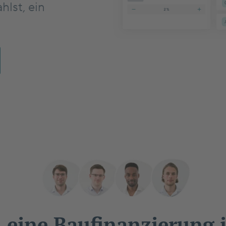
hlst, ein
u eine Baufinanzierung