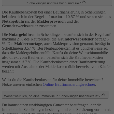
Schelklingen und wie hoch sind sie?
Die Kaufnebenkosten bei einer Baufinanzierung in Schelklingen
belaufen sich in der Regel auf maximal 10,57 % und setzen sich aus
Notargebühren
, der
Maklerprovision
und der
Grunderwerbssteuer
zusammen.
Die
Notargebühren
in Schelklingen belaufen sich in der Regel auf
maximal 2 % des Kaufpreises, die
Grunderwerbssteuer
beträgt 5
%. Die
Maklercourtage
, auch Maklerprovision genannt, beträgt in
Schelklingen 3,57 %. Bei Neubauobjekten ist es üblicherweise so,
dass die Maklergebühr entfällt. Kaufst du deine Wunschimmobilie
also direkt vom Bauherren, belaufen sich die Kaufnebenkosten
insgesamt auf 7 %. Die Kaufnebenkosten einer Baufinanzierung
werden mit Ausnahme der Maklerkosten üblicherweise vom Käufer
bezahlt.
Willst du die Kaufnebenkosten für deine Immobilie berechnen?
Nutze unseren einfachen
Online-Baufinanzierungsrechner
.
Woher weiß ich, ob eine Immobilie in Schelklingen überteuert ist?
Du kannst einen unabhängigen Gutachter beauftragen, der die
Immobilie in Schelklingen besichtigt und eine Schätzung vornimmt.