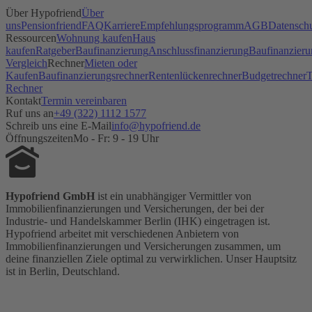
Über Hypofriend
Über
uns
Pensionfriend
FAQ
Karriere
Empfehlungsprogramm
AGB
Datensch
Ressourcen
Wohnung kaufen
Haus
kaufen
Ratgeber
Baufinanzierung
Anschlussfinanzierung
Baufinanzieru
Vergleich
Rechner
Mieten oder
Kaufen
Baufinanzierungsrechner
Rentenlückenrechner
Budgetrechner
T
Rechner
Kontakt
Termin vereinbaren
Ruf uns an
+49 (322) 1112 1577
Schreib uns eine E-Mail
info@hypofriend.de
Öffnungszeiten
Mo - Fr: 9 - 19 Uhr
Hypofriend GmbH
ist ein unabhängiger Vermittler von
Immobilienfinanzierungen und Versicherungen, der bei der
Industrie- und Handelskammer Berlin (IHK) eingetragen ist.
Hypofriend arbeitet mit verschiedenen Anbietern von
Immobilienfinanzierungen und Versicherungen zusammen, um
deine finanziellen Ziele optimal zu verwirklichen. Unser Hauptsitz
ist in Berlin, Deutschland.