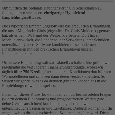
Um für dich die optimale Baufinanzierung in Schelklingen zu
finden, nutzen wir unsere
einzigartige Hypofriend
Empfehlungssoftware
.
Die Hypofriend Empfehlungssoftware basiert auf den Erfahrungen,
die unser Mitgründer Chris (eigentlich Dr. Chris Mulder ;) ) gemacht
hat, als er beim IWF und der Weltbank arbeitete. Dort hat er
Modelle entwickelt, die Länder bei der Verwaltung ihrer Schulden
unterstützen. Unsere Software kombiniert diese modernen
Finanztheorien mit den praktischen Erfahrungen unserer
Immobilienberater.
Um unsere Empfehlungssoftware aktuell zu halten, überprüfen wir
regelmäßig die verfügbaren Finanzierungsprodukte, wobei wir
täglich
über 750 Kreditgeber
und deren Konditionen durchforsten.
Wir modellieren und schätzen dann deren versteckte Kosten. So
wissen wir genau, was es da draußen gibt und können das in die
Empfehlungssoftware einspeisen.
Indem wir dieses Know-how mit den von dir beantworteten Fragen
(wie zu deinem Einkommen) und prognostizierten Werten (wie
deine Gehaltsaussichten) kombinieren, generieren wir
unterschiedliche Szenarien und Ergebnisse. Dadurch können wir dir
zeigen, wie es dir in verschiedenen Szenarien ergehen wird. Diese