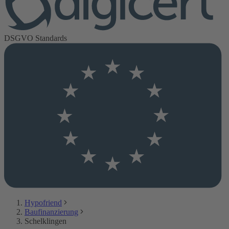
DSGVO Standards
Hypofriend
Baufinanzierung
Schelklingen