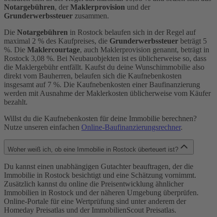
Notargebühren
, der
Maklerprovision
und der
Grunderwerbssteuer
zusammen.
Die
Notargebühren
in Rostock belaufen sich in der Regel auf
maximal 2 % des Kaufpreises, die
Grunderwerbssteuer
beträgt 5
%. Die
Maklercourtage
, auch Maklerprovision genannt, beträgt in
Rostock 3,08 %. Bei Neubauobjekten ist es üblicherweise so, dass
die Maklergebühr entfällt. Kaufst du deine Wunschimmobilie also
direkt vom Bauherren, belaufen sich die Kaufnebenkosten
insgesamt auf 7 %. Die Kaufnebenkosten einer Baufinanzierung
werden mit Ausnahme der Maklerkosten üblicherweise vom Käufer
bezahlt.
Willst du die Kaufnebenkosten für deine Immobilie berechnen?
Nutze unseren einfachen
Online-Baufinanzierungsrechner
.
Woher weiß ich, ob eine Immobilie in Rostock überteuert ist?
Du kannst einen unabhängigen Gutachter beauftragen, der die
Immobilie in Rostock besichtigt und eine Schätzung vornimmt.
Zusätzlich kannst du online die Preisentwicklung ähnlicher
Immobilien in Rostock und der näheren Umgebung überprüfen.
Online-Portale für eine Wertprüfung sind unter anderem der
Homeday Preisatlas und der ImmobilienScout Preisatlas.