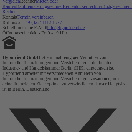
Vergleich
Rechner
Mieten oder
Kaufen
Baufinanzierungsrechner
Rentenlückenrechner
Budgetrechner
T
Rechner
Kontakt
Termin vereinbaren
Ruf uns an
+49 (322) 1112 1577
Schreib uns eine E-Mail
info@hypofriend.de
Öffnungszeiten
Mo - Fr: 9 - 19 Uhr
Hypofriend GmbH
ist ein unabhängiger Vermittler von
Immobilienfinanzierungen und Versicherungen, der bei der
Industrie- und Handelskammer Berlin (IHK) eingetragen ist.
Hypofriend arbeitet mit verschiedenen Anbietern von
Immobilienfinanzierungen und Versicherungen zusammen, um
deine finanziellen Ziele optimal zu verwirklichen. Unser Hauptsitz
ist in Berlin, Deutschland.