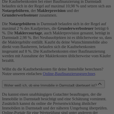
Die Kaufnebenkosten bei einer Baufinanzierung in Darmstadt
belaufen sich in der Regel auf maximal 10,98 % und setzen sich aus
Notargebühren
, der
Maklerprovision
und der
Grunderwerbssteuer
zusammen.
Die
Notargebühren
in Darmstadt belaufen sich in der Regel auf
maximal 2 % des Kaufpreises, die
Grunderwerbssteuer
beträgt 6
%. Die
Maklercourtage
, auch Maklerprovision genannt, beträgt in
Darmstadt 2,98 %. Bei Neubauobjekten ist es üblicherweise so, dass
die Maklergebühr entfällt. Kaufst du deine Wunschimmobilie also
direkt vom Bauherren, belaufen sich die Kaufnebenkosten
insgesamt auf 8 %. Die Kaufnebenkosten einer Baufinanzierung
werden mit Ausnahme der Maklerkosten üblicherweise vom Käufer
bezahlt.
Willst du die Kaufnebenkosten für deine Immobilie berechnen?
Nutze unseren einfachen
Online-Baufinanzierungsrechner
.
Woher weiß ich, ob eine Immobilie in Darmstadt überteuert ist?
Du kannst einen unabhängigen Gutachter beauftragen, der die
Immobilie in Darmstadt besichtigt und eine Schätzung vornimmt.
Zusätzlich kannst du online die Preisentwicklung ähnlicher
Immobilien in Darmstadt und der näheren Umgebung überprüfen.
Online-Portale für eine Wertprüfung sind unter anderem der