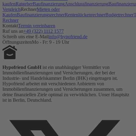
kaufen
Ratgeber
Baufinanzierung
Anschlussfinanzierung
Baufinanzieru
Vergleich
Rechner
Mieten oder
Kaufen
Baufinanzierungsrechner
Rentenlückenrechner
Budgetrechner
T
Rechner
Kontakt
Termin vereinbaren
Ruf uns an
+49 (322) 1112 1577
Schreib uns eine E-Mail
info@hypofriend.de
Öffnungszeiten
Mo - Fr: 9 - 19 Uhr
Hypofriend GmbH
ist ein unabhängiger Vermittler von
Immobilienfinanzierungen und Versicherungen, der bei der
Industrie- und Handelskammer Berlin (IHK) eingetragen ist.
Hypofriend arbeitet mit verschiedenen Anbietern von
Immobilienfinanzierungen und Versicherungen zusammen, um
deine finanziellen Ziele optimal zu verwirklichen. Unser Hauptsitz
ist in Berlin, Deutschland.