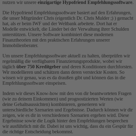
nutzen wir unsere
einzigartige Hypofriend Empfehlungssoftware
.
Die Hypofriend Empfehlungssoftware basiert auf den Erfahrungen,
die unser Mitgründer Chris (eigentlich Dr. Chris Mulder ;) ) gemacht
hat, als er beim IWF und der Weltbank arbeitete. Dort hat er
Modelle entwickelt, die Länder bei der Verwaltung ihrer Schulden
unterstützen. Unsere Software kombiniert diese modernen
Finanztheorien mit den praktischen Erfahrungen unserer
Immobilienberater.
Um unsere Empfehlungssoftware aktuell zu halten, überprüfen wir
regelmäßig die verfügbaren Finanzierungsprodukte, wobei wir
täglich
über 750 Kreditgeber
und deren Konditionen durchforsten.
Wir modellieren und schätzen dann deren versteckte Kosten. So
wissen wir genau, was es da draußen gibt und können das in die
Empfehlungssoftware einspeisen.
Indem wir dieses Know-how mit den von dir beantworteten Fragen
(wie zu deinem Einkommen) und prognostizierten Werten (wie
deine Gehaltsaussichten) kombinieren, generieren wir
unterschiedliche Szenarien und Ergebnisse. Dadurch können wir dir
zeigen, wie es dir in verschiedenen Szenarien ergehen wird. Diese
Ergebnisse sowie die Logik hinter den Empfehlungen besprechen
wir ausführlich mit dir. Dabei ist uns wichtig, dass du ein Gespür für
die richtige Entscheidung bekommst.