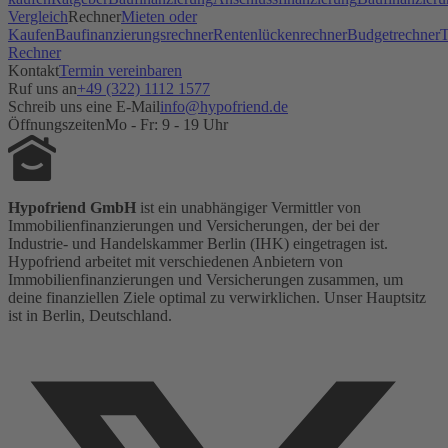
Vergleich
Rechner
Mieten oder
Kaufen
Baufinanzierungsrechner
Rentenlückenrechner
Budgetrechner
T
Rechner
Kontakt
Termin vereinbaren
Ruf uns an
+49 (322) 1112 1577
Schreib uns eine E-Mail
info@hypofriend.de
Öffnungszeiten
Mo - Fr: 9 - 19 Uhr
Hypofriend GmbH
ist ein unabhängiger Vermittler von
Immobilienfinanzierungen und Versicherungen, der bei der
Industrie- und Handelskammer Berlin (IHK) eingetragen ist.
Hypofriend arbeitet mit verschiedenen Anbietern von
Immobilienfinanzierungen und Versicherungen zusammen, um
deine finanziellen Ziele optimal zu verwirklichen. Unser Hauptsitz
ist in Berlin, Deutschland.