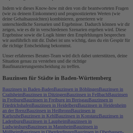
Indem wir dieses Know-how mit den von dir beantworteten Fragen
(wie zu deinem Einkommen) und prognostizierten Werten (wie
deine Gehaltsaussichten) kombinieren, generieren wir
unterschiedliche Szenarien und Ergebnisse. Dadurch können wir dir
zeigen, wie es dir in verschiedenen Szenarien ergehen wird. Diese
Ergebnisse sowie die Logik hinter den Empfehlungen besprechen
wir ausführlich mit dir. Dabei ist uns wichtig, dass du ein Gespür für
die richtige Entscheidung bekommst.
Unser erfahrenes Berater-Team wird dich dabei unterstützen, deine
Situation genau zu verstehen und die richtige
Baufinanzierungsentscheidung zu treffen.
Bauzinsen für Städte in Baden-Württemberg
Bauzinsen in Baden-Baden
Bauzinsen in Böblingen
Bauzinsen in
Crailsheim
Bauzinsen in Ditzingen
Bauzinsen in Fellbach
Bauzinsen
in Freiburg
Bauzinsen in Freiburg im Breisgau
Bauzinsen in
Friedrichshafen
Bauzinsen in Heidelberg
Bauzinsen in Heidenheim
an der Brenz
Bauzinsen in Heilbronn
Bauzinsen in
Karlsruhe
Bauzinsen in Kehl
Bauzinsen in Konstanz
Bauzinsen in
Ladenburg
Bauzinsen in Laupheim
Bauzinsen in
Ludwigsburg
Bauzinsen in Mannheim
Bauzinsen in
Müllheim
Bauzinsen in Oberderdingen
Bauzinsen in Oberhausen-