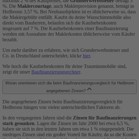
maximal 2 % des Kaufpreises, die
Grunderwerbssteuer
beträgt 5
%. Die
Maklercourtage
, auch Maklerprovision genannt, beträgt in
Heilbronn 3,57 %. Bei Neubauobjekten ist es üblicherweise so, dass
die Maklergebühr entfällt. Kaufst du deine Wunschimmobilie also
direkt vom Bauherren, belaufen sich die Kaufnebenkosten
insgesamt auf 7 %. Die Kaufnebenkosten einer Baufinanzierung
werden mit Ausnahme der Maklerkosten üblicherweise vom Käufer
bezahlt.
Um mehr darüber zu erfahren, wie sich Grunderwerbssteuer und
Co. in Deutschland unterscheidet, klicke
hier
.
Wie hoch die Kaufnebenkosten für deine Traumimmobilie sind,
zeigt dir unser
Baufinanzierungsrechner
.
Woran orientieren sich die beim Baufinanzierungsvergleich für Heilbronn
angegebenen Zinsen?
Die angegebenen Zinsen beim Baufinanzierungsvergleich für
Heilbronn hängen von vielen unterschiedlichen Faktoren ab.
In den vergangenen Jahren sind die
Zinsen für Baufinanzierungen
stark gesunken
. Lagen die Zinsen im Jahr 2000 bei etwa 6,5 %,
haben sie sich in den letzten Jahren um etwa 1 % eingependelt. Die
niedrigen Zinsen sind ein großer Vorteil für Käufer, da so die Kosten