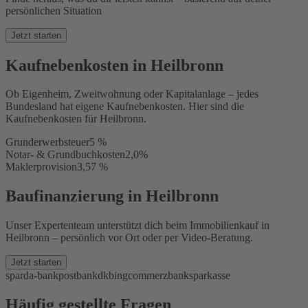
persönlichen Situation
Jetzt starten
Kaufnebenkosten in Heilbronn
Ob Eigenheim, Zweitwohnung oder Kapitalanlage – jedes
Bundesland hat eigene Kaufnebenkosten. Hier sind die
Kaufnebenkosten für Heilbronn.
Grunderwerbsteuer
5 %
Notar- & Grundbuchkosten
2,0%
Maklerprovision
3,57 %
Baufinanzierung in Heilbronn
Unser Expertenteam unterstützt dich beim Immobilienkauf in
Heilbronn – persönlich vor Ort oder per Video-Beratung.
Jetzt starten
sparda-bank
postbank
dkb
ing
commerzbank
sparkasse
Häufig gestellte Fragen