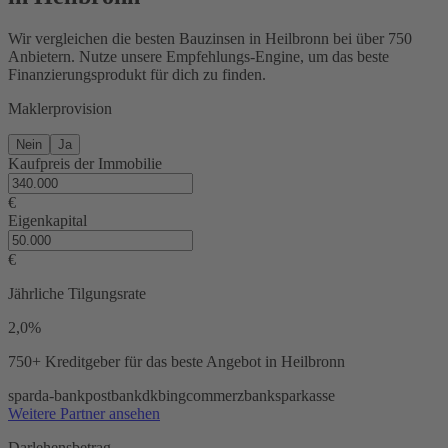
Wir vergleichen die besten Bauzinsen in Heilbronn bei über 750
Anbietern. Nutze unsere Empfehlungs-Engine, um das beste
Finanzierungsprodukt für dich zu finden.
Maklerprovision
Nein
Ja
Kaufpreis der Immobilie
€
Eigenkapital
€
Jährliche Tilgungsrate
2,0%
750+ Kreditgeber
für das beste Angebot in Heilbronn
sparda-bank
postbank
dkb
ing
commerzbank
sparkasse
Weitere Partner ansehen
Darlehensbetrag