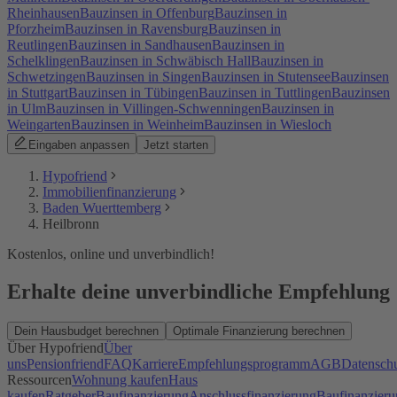
Rheinhausen
Bauzinsen in Offenburg
Bauzinsen in
Pforzheim
Bauzinsen in Ravensburg
Bauzinsen in
Reutlingen
Bauzinsen in Sandhausen
Bauzinsen in
Schelklingen
Bauzinsen in Schwäbisch Hall
Bauzinsen in
Schwetzingen
Bauzinsen in Singen
Bauzinsen in Stutensee
Bauzinsen
in Stuttgart
Bauzinsen in Tübingen
Bauzinsen in Tuttlingen
Bauzinsen
in Ulm
Bauzinsen in Villingen-Schwenningen
Bauzinsen in
Weingarten
Bauzinsen in Weinheim
Bauzinsen in Wiesloch
Eingaben anpassen
Jetzt starten
Hypofriend
Immobilienfinanzierung
Baden Wuerttemberg
Heilbronn
Kostenlos, online und unverbindlich!
Erhalte deine unverbindliche Empfehlung
Dein Hausbudget berechnen
Optimale Finanzierung berechnen
Über Hypofriend
Über
uns
Pensionfriend
FAQ
Karriere
Empfehlungsprogramm
AGB
Datensch
Ressourcen
Wohnung kaufen
Haus
kaufen
Ratgeber
Baufinanzierung
Anschlussfinanzierung
Baufinanzieru