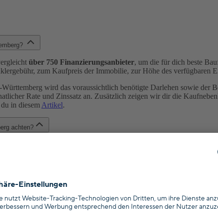
ttemberg?
ergleicht
über 750 Finanzierungsanbieter
, um die für dich beste Ba
lergebühr, zum Kaufpreis der Immobilie, zur Höhe des verfügbaren Eig
ürttemberg wird das voraussichtlich benötigte Darlehen sowie der Bel
atlicher Rate und Zinssatz an. Zusätzlich zeigen wir dir die Kaufneb
 du in diesem
Artikel
.
berg achten?
du einen ersten Überblick über verschiedene Baufinanzierungen und di
auf dich, deine finanzielle Situation sowie deine Wünsche und Bedürfn
. Unsere Experten stehen dir mit Rat und Tat zur Seite und helfen dir
der Baufinanzierung in Baden-Württemberg?
berg belaufen sich in der Regel auf maximal 10,57 % und setzen sich