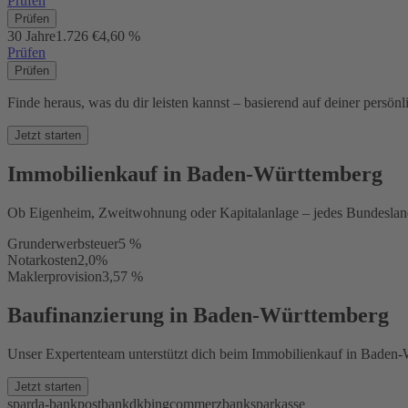
Prüfen
Prüfen
30 Jahre
1.726 €
4,60 %
Prüfen
Prüfen
Finde heraus, was du dir leisten kannst – basierend auf deiner persönl
Jetzt starten
Immobilienkauf in Baden-Württemberg
Ob Eigenheim, Zweitwohnung oder Kapitalanlage – jedes Bundesland
Grunderwerbsteuer
5 %
Notarkosten
2,0%
Maklerprovision
3,57 %
Baufinanzierung in Baden-Württemberg
Unser Expertenteam unterstützt dich beim Immobilienkauf in Baden-W
Jetzt starten
sparda-bank
postbank
dkb
ing
commerzbank
sparkasse