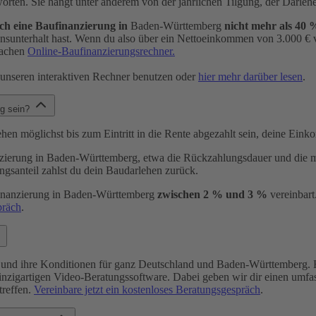
ntworten. Sie hängt unter anderem von der jährlichen Tilgung, der Dar
ch eine Baufinanzierung in
Baden-Württemberg
nicht mehr als 40 
nsunterhalt hast. Wenn du also über ein Nettoeinkommen von 3.000 € ver
fachen
Online-Baufinanzierungsrechner.
r unseren interaktiven Rechner benutzen oder
hier mehr darüber lesen
.
rg sein?
ehen möglichst bis zum Eintritt in die Rente abgezahlt sein, deine Eink
erung in Baden-Württemberg, etwa die Rückzahlungsdauer und die monat
gsanteil zahlst du dein Baudarlehen zurück.
inanzierung in Baden-Württemberg
zwischen 2 % und 3 %
vereinbart.
präch
.
n und ihre Konditionen für ganz Deutschland und Baden-Württemberg. 
inzigartigen Video-Beratungssoftware. Dabei geben wir dir einen umfas
treffen.
Vereinbare jetzt ein kostenloses Beratungsgespräch
.