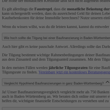
Die Höhe der monatlichen Kreditrate lässt sich nicht allgemein bea
Es gilt allerdings die
Faustregel
, dass die
monatliche Belastung dur
kann sichergestellt werden, dass du ausreichend Geld für deinen Lebe
Kaufnebenkosten für deine Immobilie berechnen? Nutze unseren ein
Wenn du wissen willst, was du dir leisten kannst, kannst du entwede
Wie hoch sollte die Tilgung bei einer Baufinanzierung in Baden-Württembe
Auch hier gibt es keine pauschale Antwort. Allerdings sollte das Darl
Die Tilgung bestimmt wichtige Rahmenbedingungen deiner Baufinanzi
aus dem Zinsanteil und dem Tilgungsanteil zusammen. Mit dem Tilgun
In den meisten Fällen werden
jährliche Tilgungsraten
für eine Bauf
Tilgungsrate zu finden.
Vereinbare jetzt ein kostenloses Beratungsges
Vergleicht Hypofriend Baufinanzierungen in ganz Baden-Württemberg?
Ja! Unser Baufinanzierungsvergleich vergleicht mehr als 750 Banke
auch in Baden-Württemberg an. Wir beraten dich online mit unserer e
helfen dir, wichtigste finanzielle Entscheidungen zu verstehen und zu 