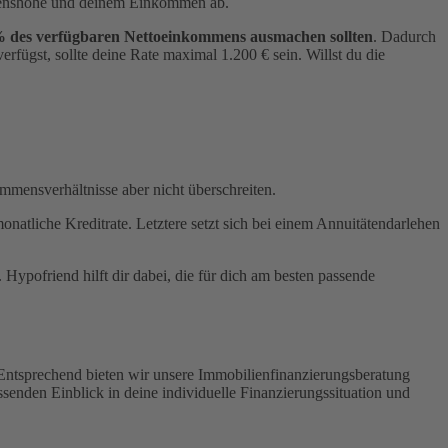
lehenshöhe und deinem Einkommen ab.
% des verfügbaren Nettoeinkommens ausmachen sollten
. Dadurch
fügst, sollte deine Rate maximal 1.200 € sein. Willst du die
ommensverhältnisse aber nicht überschreiten.
liche Kreditrate. Letztere setzt sich bei einem Annuitätendarlehen
 Hypofriend hilft dir dabei, die für dich am besten passende
Entsprechend bieten wir unsere Immobilienfinanzierungsberatung
senden Einblick in deine individuelle Finanzierungssituation und