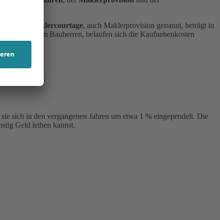
 5 %. Die
Maklercourtage
, auch Maklerprovision genannt, beträgt in
also direkt vom Bauherren, belaufen sich die Kaufnebenkosten
.
 sie sich in den vergangenen Jahren um etwa 1 % eingependelt. Die
nstig Geld leihen kannst.