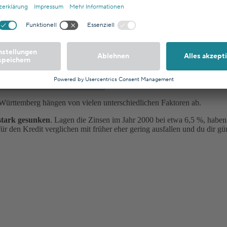
el auf maximal 2 % des Kaufpreises, die
Grunderwerbssteuer
beträgt
so, dass die Maklergebühr entfällt. Kaufst du deine Wunschimmobilie 
den mit Ausnahme der Maklerkosten üblicherweise vom Käufer bezahlt
in Deutschland unterscheiden,
klicke hier
.
rttemberg angegebenen Zinsen?
ürttemberg hängen von vielen unterschiedlichen Faktoren ab.
stark gesunken
. Lagen die Zinsen im Jahr 2000 bei etwa 6,5 %, haben
für den Kredit verglichen mit früher eher gering ausfallen und du dir gü