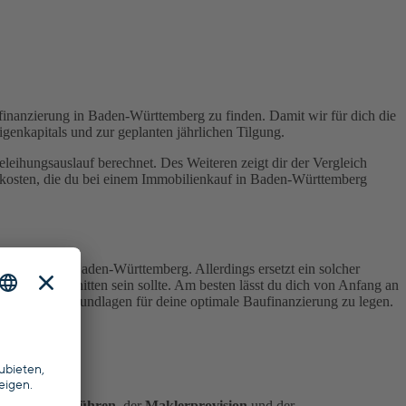
ufinanzierung in Baden-Württemberg zu finden. Damit wir für dich die
enkapitals und zur geplanten jährlichen Tilgung.
eihungsauslauf berechnet. Des Weiteren zeigt dir der Vergleich
enkosten, die du bei einem Immobilienkauf in Baden-Württemberg
e Zinsen in Baden-Württemberg. Allerdings ersetzt ein solcher
isse zugeschnitten sein sollte. Am besten lässt du dich von Anfang an
 dabei, die Grundlagen für deine optimale Baufinanzierung zu legen.
 aus
Notargebühren
, der
Maklerprovision
und der