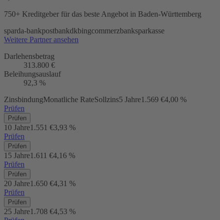
750+ Kreditgeber
für das beste Angebot in Baden-Württemberg
sparda-bank
postbank
dkb
ing
commerzbank
sparkasse
Weitere Partner ansehen
Darlehensbetrag
313.800 €
Beleihungsauslauf
92,3 %
Zinsbindung
Monatliche Rate
Sollzins
5 Jahre
1.569 €
4,00 %
Prüfen
Prüfen
10 Jahre
1.551 €
3,93 %
Prüfen
Prüfen
15 Jahre
1.611 €
4,16 %
Prüfen
Prüfen
20 Jahre
1.650 €
4,31 %
Prüfen
Prüfen
25 Jahre
1.708 €
4,53 %