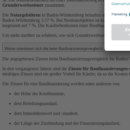
Grunderwerbssteuer
zusammen.
Die
Notargebühren
in Baden-Württemberg belaufen sich in der Reg
Baden-Württemberg 3,57 %. Bei Neubauobjekten ist es üblicherweise 
insgesamt auf 7 %. Die Kaufnebenkosten einer Baufinanzierung wer
Um mehr darüber zu erfahren, wie sich Grunderwerbssteuer und Co. 
Woran orientieren sich die beim Baufinanzierungsvergleich für Baden-Wü
Die angegebenen Zinsen beim Baufinanzierungsvergleich für Baden-W
In den vergangenen Jahren sind die
Zinsen für Baufinanzierungen 
niedrigen Zinsen sind ein großer Vorteil für Käufer, da so die Kosten 
Die Zinsen für eine Baufinanzierung werden unter anderem von
der Höhe der Kreditsumme,
dem Beleihungsauslauf,
dem Immobilienwert und -standort,
der Länge der Zinsbindung und der Finanzierungslaufzeit,