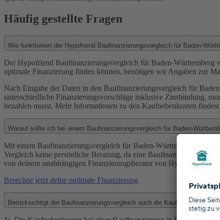
Häufig gestellte Fragen
Wie funktioniert der Hypofriend Baufinanzierungsvergleich für Baden-Wür
Der Hypofriend Baufinanzierungsvergleich für Baden-Württemberg v
optimale Finanzierung finden können, benötigen wir Angaben zur Mak
Nach Eingabe der Daten in den Baufinanzierungsvergleich für Baden-W
unterschiedliche Finanzierungsvorschläge inklusive Zinsbindung, mon
bezahlen musst. Mehr Informationen zu den Kaufnebenkosten findest
Worauf sollte ich bei einem Baufinanzierungsvergleich für Baden-Württem
Mit einem Baufinanzierungsvergleich für Baden-Württemberg erhältst 
Vergleich keine persönliche Beratung, da eine Baufinanzierung immer 
von deinem unabhängigen Finanzierungsberater von Hypofriend beraten
Berechne jetzt deine optimale Finanzierung
Berücksichtigt der Baufinanzierungsvergleich auch die Kaufnebenkosten 
Ja. Die Kaufnebenkosten bei einer Baufinanzierung in Baden-Württem