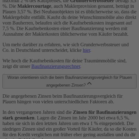
maximal 2 % des Kaufpreises, die
Grunderwerbssteuer
beträgt 5,5
%. Die
Maklercourtage
, auch Maklerprovision genannt, beträgt in
Plauen 3,57 %. Bei Neubauobjekten ist es üblicherweise so, dass die
Maklergebühr entfällt. Kaufst du deine Wunschimmobilie also direkt
vom Bauherren, belaufen sich die Kaufnebenkosten insgesamt auf
7,5 %. Die Kaufnebenkosten einer Baufinanzierung werden mit
Ausnahme der Maklerkosten üblicherweise vom Käufer bezahlt.
Um mehr darüber zu erfahren, wie sich Grunderwerbssteuer und
Co. in Deutschland unterscheidet, klicke
hier
.
Wie hoch die Kaufnebenkosten für deine Traumimmobilie sind,
zeigt dir unser
Baufinanzierungsrechner
.
Woran orientieren sich die beim Baufinanzierungsvergleich für Plauen
angegebenen Zinsen?
Die angegebenen Zinsen beim Baufinanzierungsvergleich für
Plauen hängen von vielen unterschiedlichen Faktoren ab.
In den vergangenen Jahren sind die
Zinsen für Baufinanzierungen
stark gesunken
. Lagen die Zinsen im Jahr 2000 bei etwa 6,5 %,
haben sie sich in den letzten Jahren um etwa 1 % eingependelt. Die
niedrigen Zinsen sind ein großer Vorteil für Käufer, da so die Kosten
für den Kredit verglichen mit früher eher gering ausfallen und du dir