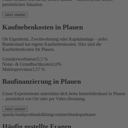
persönlichen Situation
Jetzt starten
Kaufnebenkosten in Plauen
Ob Eigenheim, Zweitwohnung oder Kapitalanlage – jedes
Bundesland hat eigene Kaufnebenkosten. Hier sind die
Kaufnebenkosten für Plauen.
Grunderwerbsteuer
5,5 %
Notar- & Grundbuchkosten
2,0%
Maklerprovision
3,57 %
Baufinanzierung in Plauen
Unser Expertenteam unterstützt dich beim Immobilienkauf in Plauen
– persönlich vor Ort oder per Video-Beratung.
Jetzt starten
sparda-bank
postbank
dkb
ing
commerzbank
sparkasse
Häufig gestellte Fragen