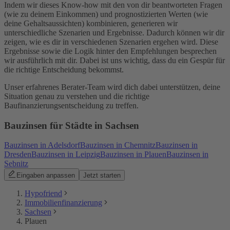
Indem wir dieses Know-how mit den von dir beantworteten Fragen
(wie zu deinem Einkommen) und prognostizierten Werten (wie
deine Gehaltsaussichten) kombinieren, generieren wir
unterschiedliche Szenarien und Ergebnisse. Dadurch können wir dir
zeigen, wie es dir in verschiedenen Szenarien ergehen wird. Diese
Ergebnisse sowie die Logik hinter den Empfehlungen besprechen
wir ausführlich mit dir. Dabei ist uns wichtig, dass du ein Gespür für
die richtige Entscheidung bekommst.
Unser erfahrenes Berater-Team wird dich dabei unterstützen, deine
Situation genau zu verstehen und die richtige
Baufinanzierungsentscheidung zu treffen.
Bauzinsen für Städte in Sachsen
Bauzinsen in Adelsdorf
Bauzinsen in Chemnitz
Bauzinsen in
Dresden
Bauzinsen in Leipzig
Bauzinsen in Plauen
Bauzinsen in
Sebnitz
Eingaben anpassen
Jetzt starten
Hypofriend
Immobilienfinanzierung
Sachsen
Plauen