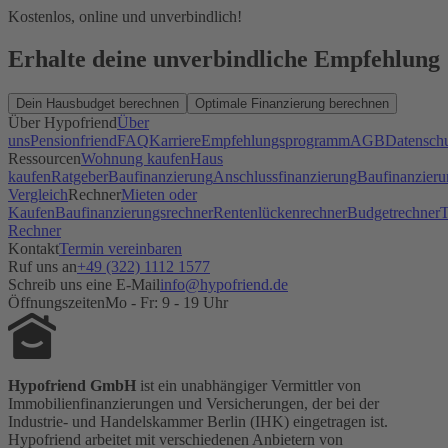
Kostenlos, online und unverbindlich!
Erhalte deine unverbindliche Empfehlung
Dein Hausbudget berechnen
Optimale Finanzierung berechnen
Über Hypofriend
Über
uns
Pensionfriend
FAQ
Karriere
Empfehlungsprogramm
AGB
Datensch
Ressourcen
Wohnung kaufen
Haus
kaufen
Ratgeber
Baufinanzierung
Anschlussfinanzierung
Baufinanzieru
Vergleich
Rechner
Mieten oder
Kaufen
Baufinanzierungsrechner
Rentenlückenrechner
Budgetrechner
T
Rechner
Kontakt
Termin vereinbaren
Ruf uns an
+49 (322) 1112 1577
Schreib uns eine E-Mail
info@hypofriend.de
Öffnungszeiten
Mo - Fr: 9 - 19 Uhr
Hypofriend GmbH
ist ein unabhängiger Vermittler von
Immobilienfinanzierungen und Versicherungen, der bei der
Industrie- und Handelskammer Berlin (IHK) eingetragen ist.
Hypofriend arbeitet mit verschiedenen Anbietern von