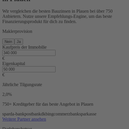
Wir vergleichen die besten Bauzinsen in Plauen bei über 750
Anbietern. Nutze unsere Empfehlungs-Engine, um das beste
Finanzierungsprodukt für dich zu finden.
Maklerprovision
Nein
Ja
Kaufpreis der Immobilie
€
Eigenkapital
€
Jährliche Tilgungsrate
2,0%
750+ Kreditgeber
für das beste Angebot in Plauen
sparda-bank
postbank
dkb
ing
commerzbank
sparkasse
Weitere Partner ansehen
Darlehensbetrag