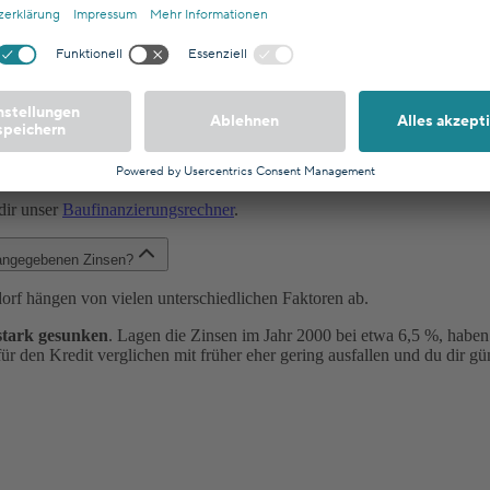
h die Kaufnebenkosten der Baufinanzierung in Düsseldorf?
aufen sich in der Regel auf maximal 12,07 % und setzen sich aus
Nota
ximal 2 % des Kaufpreises, die
Grunderwerbssteuer
beträgt 6,5 %. D
 die Maklergebühr entfällt. Kaufst du deine Wunschimmobilie also dir
ahme der Maklerkosten üblicherweise vom Käufer bezahlt.
n Deutschland unterscheidet, klicke
hier
.
dir unser
Baufinanzierungsrechner
.
f angegebenen Zinsen?
rf hängen von vielen unterschiedlichen Faktoren ab.
stark gesunken
. Lagen die Zinsen im Jahr 2000 bei etwa 6,5 %, haben 
für den Kredit verglichen mit früher eher gering ausfallen und du dir gü