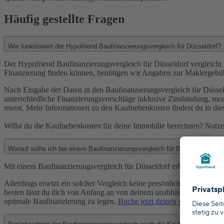
Häufig gestellte Fragen
Wie funktioniert der Hypofriend Baufinanzierungsvergleich für Düsseldorf?
Der Hypofriend Baufinanzierungsvergleich für Düsseldorf vergleicht
Finanzierung finden können, benötigen wir Angaben zur Maklergebühr
Nach Eingabe der Daten in den Baufinanzierungsvergleich für Düsseld
unterschiedliche Finanzierungsvorschläge inklusive Zinsbindung, mon
musst. Mehr Informationen zu den Kaufnebenkosten findest du in di
Willst du die Kaufnebenkosten für deine Immobilie berechnen? Nutze
Worauf sollte ich bei einem Baufinanzierungsvergleich für Düsseld
Mit einem Baufinanzierungsvergleich für Düsseldorf erhältst du einen
Allerdings ersetzt ein solcher Vergleich keine persönliche Beratung,
besten lässt du dich von Anfang an von deinem unabhängigen Finanzie
optimale Baufinanzierung zu legen.
Buche jetzt deinen persönlichen 