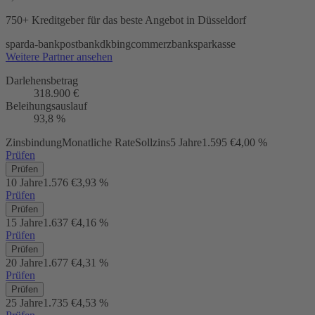
750+ Kreditgeber
für das beste Angebot in Düsseldorf
sparda-bank
postbank
dkb
ing
commerzbank
sparkasse
Weitere Partner ansehen
Darlehensbetrag
318.900 €
Beleihungsauslauf
93,8 %
Zinsbindung
Monatliche Rate
Sollzins
5 Jahre
1.595 €
4,00 %
Prüfen
Prüfen
10 Jahre
1.576 €
3,93 %
Prüfen
Prüfen
15 Jahre
1.637 €
4,16 %
Prüfen
Prüfen
20 Jahre
1.677 €
4,31 %
Prüfen
Prüfen
25 Jahre
1.735 €
4,53 %