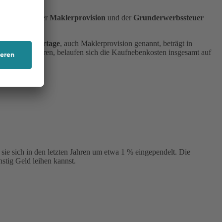
rgebühren
, der
Maklerprovision
und der
Grunderwerbssteuer
ie
Maklercourtage
, auch Maklerprovision genannt, beträgt in
ekt vom Bauherren, belaufen sich die Kaufnebenkosten insgesamt auf
sie sich in den letzten Jahren um etwa 1 % eingependelt. Die
nstig Geld leihen kannst.