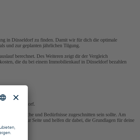
ung in Düsseldorf zu finden. Damit wir für dich die optimale
s und zur geplanten jährlichen Tilgung.
uslauf berechnet. Des Weiteren zeigt dir der Vergleich
nkosten, die du bei einem Immobilienkauf in Düsseldorf bezahlen
sen in Düsseldorf.
wie deine Wünsche und Bedürfnisse zugeschnitten sein sollte. Am
at und Tat zur Seite und helfen dir dabei, die Grundlagen für deine