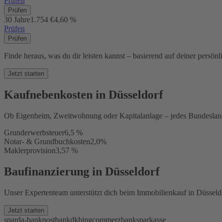
Prüfen
Prüfen
30 Jahre
1.754 €
4,60 %
Prüfen
Prüfen
Finde heraus, was du dir leisten kannst – basierend auf deiner persönl
Jetzt starten
Kaufnebenkosten in Düsseldorf
Ob Eigenheim, Zweitwohnung oder Kapitalanlage – jedes Bundesland 
Grunderwerbsteuer
6,5 %
Notar- & Grundbuchkosten
2,0%
Maklerprovision
3,57 %
Baufinanzierung in Düsseldorf
Unser Expertenteam unterstützt dich beim Immobilienkauf in Düsseldo
Jetzt starten
sparda-bank
postbank
dkb
ing
commerzbank
sparkasse