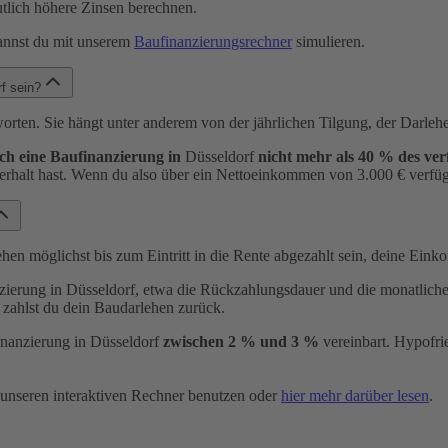
tlich höhere Zinsen berechnen.
kannst du mit unserem
Baufinanzierungsrechner
simulieren.
rf sein?
ntworten. Sie hängt unter anderem von der jährlichen Tilgung, der Dar
ch eine Baufinanzierung in
Düsseldorf
nicht mehr als 40 % des ve
erhalt hast. Wenn du also über ein Nettoeinkommen von 3.000 € verfügs
ehen möglichst bis zum Eintritt in die Rente abgezahlt sein, deine Eink
rung in Düsseldorf, etwa die Rückzahlungsdauer und die monatliche Kr
 zahlst du dein Baudarlehen zurück.
inanzierung in Düsseldorf
zwischen 2 % und 3 %
vereinbart. Hypofrie
r unseren interaktiven Rechner benutzen oder
hier mehr darüber lesen
.