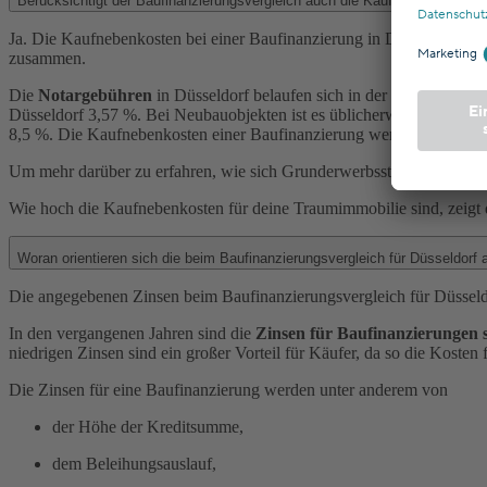
Berücksichtigt der Baufinanzierungsvergleich auc
Ja. Die Kaufnebenkosten bei einer Baufinanzierung in Düsseldorf bel
zusammen.
Die
Notargebühren
in Düsseldorf belaufen sich in der Regel auf ma
Düsseldorf 3,57 %. Bei Neubauobjekten ist es üblicherweise so, dass
8,5 %. Die Kaufnebenkosten einer Baufinanzierung werden mit Ausn
Um mehr darüber zu erfahren, wie sich Grunderwerbssteuer und Co. i
Wie hoch die Kaufnebenkosten für deine Traumimmobilie sind, zeigt 
Woran orientieren sich die beim Baufinanzierungsvergleich für Düsseldor
Die angegebenen Zinsen beim Baufinanzierungsvergleich für Düsseldo
In den vergangenen Jahren sind die
Zinsen für Baufinanzierungen 
niedrigen Zinsen sind ein großer Vorteil für Käufer, da so die Kosten 
Die Zinsen für eine Baufinanzierung werden unter anderem von
der Höhe der Kreditsumme,
dem Beleihungsauslauf,