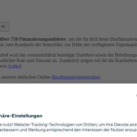
über 750 Finanzierungsanbieter
, um die für dich beste Baufinanzier
, zum Kaufpreis der Immobilie, zur Höhe des verfügbaren Eigenkapital
orf wird das voraussichtlich benötigte Darlehen sowie der Beleihungsa
atlicher Rate und Zinssatz an. Zusätzlich zeigen wir dir die Kaufnebe
esem
Artikel
.
 unseren einfachen Online-
Baufinanzierungsrechner
.
orf achten?
 ersten Überblick über unterschiedliche Baufinanzierungen und die Zin
 da eine Baufinanzierung immer auf dich, deine finanzielle Situation so
rungsberater von Hypofriend beraten. Unsere Experten stehen dir mit R
Beratungstermin
.