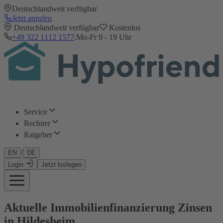
Deutschlandweit verfügbar
Jetzt anrufen
Deutschlandweit verfügbar
Kostenlos
+49 322 1112 1577
:
Mo-Fr 9 - 19 Uhr
Service
Rechner
Ratgeber
/
EN
DE
Login
Jetzt loslegen
Aktuelle Immobilienfinanzierung Zinsen
in Hildesheim