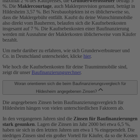
maximal 2 % des Kaufpreises, die
Grunderwerbssteuer
beträgt 5
%. Die
Maklercourtage
, auch Maklerprovision genannt, beträgt in
Hildesheim 3,57 %. Bei Neubauobjekten ist es üblicherweise so,
dass die Maklergebühr entfällt. Kaufst du deine Wunschimmobilie
also direkt vom Bauherren, belaufen sich die Kaufnebenkosten
insgesamt auf 7 %. Die Kaufnebenkosten einer Baufinanzierung
werden mit Ausnahme der Maklerkosten üblicherweise vom Käufer
bezahlt.
Um mehr darüber zu erfahren, wie sich Grunderwerbssteuer und
Co. in Deutschland unterscheidet, klicke
hier
.
Wie hoch die Kaufnebenkosten für deine Traumimmobilie sind,
zeigt dir unser
Baufinanzierungsrechner
.
Woran orientieren sich die beim Baufinanzierungsvergleich für
Hildesheim angegebenen Zinsen?
Die angegebenen Zinsen beim Baufinanzierungsvergleich für
Hildesheim hängen von vielen unterschiedlichen Faktoren ab.
In den vergangenen Jahren sind die
Zinsen für Baufinanzierungen
stark gesunken
. Lagen die Zinsen im Jahr 2000 bei etwa 6,5 %,
haben sie sich in den letzten Jahren um etwa 1 % eingependelt. Die
niedrigen Zinsen sind ein großer Vorteil für Käufer, da so die Kosten