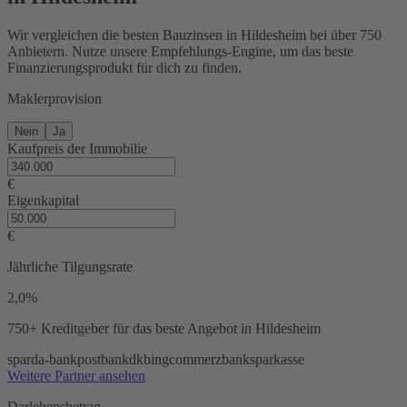
Wir vergleichen die besten Bauzinsen in Hildesheim bei über 750
Anbietern. Nutze unsere Empfehlungs-Engine, um das beste
Finanzierungsprodukt für dich zu finden.
Maklerprovision
Nein
Ja
Kaufpreis der Immobilie
€
Eigenkapital
€
Jährliche Tilgungsrate
2,0%
750+ Kreditgeber
für das beste Angebot in Hildesheim
sparda-bank
postbank
dkb
ing
commerzbank
sparkasse
Weitere Partner ansehen
Darlehensbetrag