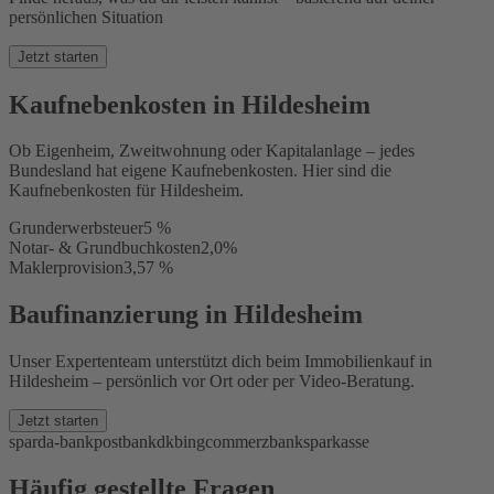
persönlichen Situation
Jetzt starten
Kaufnebenkosten in Hildesheim
Ob Eigenheim, Zweitwohnung oder Kapitalanlage – jedes
Bundesland hat eigene Kaufnebenkosten. Hier sind die
Kaufnebenkosten für Hildesheim.
Grunderwerbsteuer
5 %
Notar- & Grundbuchkosten
2,0%
Maklerprovision
3,57 %
Baufinanzierung in Hildesheim
Unser Expertenteam unterstützt dich beim Immobilienkauf in
Hildesheim – persönlich vor Ort oder per Video-Beratung.
Jetzt starten
sparda-bank
postbank
dkb
ing
commerzbank
sparkasse
Häufig gestellte Fragen