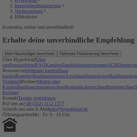
Hypofriend
Immobilienfinanzierung
Niedersachsen
Hildesheim
Kostenlos, online und unverbindlich!
Erhalte deine unverbindliche Empfehlung
Dein Hausbudget berechnen
Optimale Finanzierung berechnen
Über Hypofriend
Über
uns
Pensionfriend
FAQ
Karriere
Empfehlungsprogramm
AGB
Datensch
Ressourcen
Wohnung kaufen
Haus
kaufen
Ratgeber
Baufinanzierung
Anschlussfinanzierung
Baufinanzieru
Vergleich
Rechner
Mieten oder
Kaufen
Baufinanzierungsrechner
Rentenlückenrechner
Budgetrechner
T
Rechner
Kontakt
Termin vereinbaren
Ruf uns an
+49 (322) 1112 1577
Schreib uns eine E-Mail
info@hypofriend.de
Öffnungszeiten
Mo - Fr: 9 - 19 Uhr