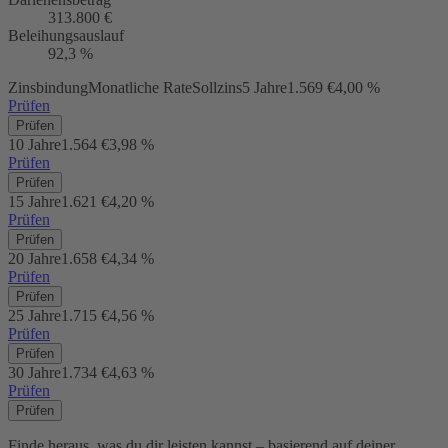
313.800 €
Beleihungsauslauf
92,3 %
Zinsbindung
Monatliche Rate
Sollzins
5 Jahre
1.569 €
4,00 %
Prüfen
Prüfen
10 Jahre
1.564 €
3,98 %
Prüfen
Prüfen
15 Jahre
1.621 €
4,20 %
Prüfen
Prüfen
20 Jahre
1.658 €
4,34 %
Prüfen
Prüfen
25 Jahre
1.715 €
4,56 %
Prüfen
Prüfen
30 Jahre
1.734 €
4,63 %
Prüfen
Prüfen
Finde heraus, was du dir leisten kannst – basierend auf deiner