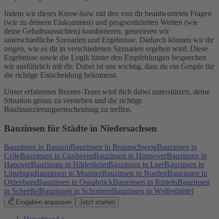
Indem wir dieses Know-how mit den von dir beantworteten Fragen
(wie zu deinem Einkommen) und prognostizierten Werten (wie
deine Gehaltsaussichten) kombinieren, generieren wir
unterschiedliche Szenarien und Ergebnisse. Dadurch können wir dir
zeigen, wie es dir in verschiedenen Szenarien ergehen wird. Diese
Ergebnisse sowie die Logik hinter den Empfehlungen besprechen
wir ausführlich mit dir. Dabei ist uns wichtig, dass du ein Gespür für
die richtige Entscheidung bekommst.
Unser erfahrenes Berater-Team wird dich dabei unterstützen, deine
Situation genau zu verstehen und die richtige
Baufinanzierungsentscheidung zu treffen.
Bauzinsen für Städte in Niedersachsen
Bauzinsen in Bassum
Bauzinsen in Braunschweig
Bauzinsen in
Celle
Bauzinsen in Cuxhaven
Bauzinsen in Hannover
Bauzinsen in
Hanover
Bauzinsen in Hildesheim
Bauzinsen in Leer
Bauzinsen in
Lüneburg
Bauzinsen in Munster
Bauzinsen in Norden
Bauzinsen in
Oldenburg
Bauzinsen in Osnabrück
Bauzinsen in Rinteln
Bauzinsen
in Scheeßel
Bauzinsen in Schortens
Bauzinsen in Wolfenbüttel
Eingaben anpassen
Jetzt starten